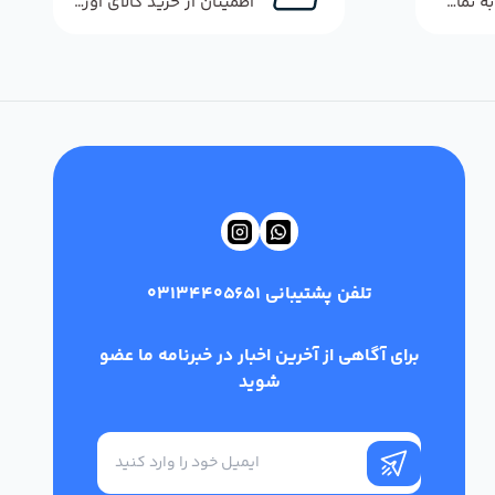
پاسخگویی سریع به تماس‌ها و پیام‌ها
اطمینان از خرید کالای اورجینال
تلفن پشتیبانی
03134405651
برای آگاهی از آخرین اخبار در خبرنامه ما عضو
شوید