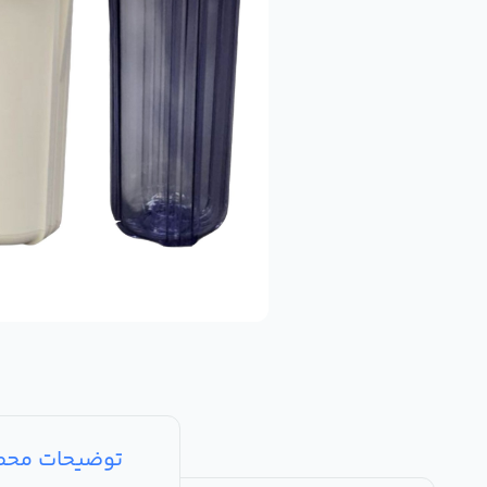
توضیحات مح