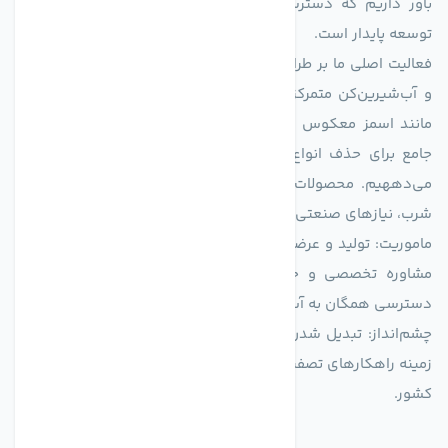
باور داریم که دسترسی به آب پاک، یک حق اساسی و زیربنای
توسعه پایدار است.
فعالیت اصلی ما بر طراحی و تولید سیستم‌های پیشرفته تصفیه آب
و آب‌شیرین‌کن متمرکز است. ما با بهره‌گیری از فناوری‌های نوین
مانند اسمز معکوس (RO)، فیلتراسیون و گندزدایی، راهکارهایی
جامع برای حذف انواع آلاینده‌ها، املاح و نمک از منابع آبی ارائه
می‌دههیم. محصولات ما برای مصارف متنوعی از جمله تأمین آب
شرب، نیازهای صنعتی و کشاورزی طراحی و بهینه‌سازی شده‌اند.
ماموریت: تولید و عرضه محصولاتی با بالاترین استاندارد کیفی، ارائه
مشاوره تخصصی و خدمات پس از فروش مطمئن برای تضمین
دسترسی همگان به آب پاک و سالم.
چشم‌انداز: تبدیل شدن به انتخاب اول صنایع و مصرف‌کنندگان در
زمینه راهکارهای تصفیه آب و ایفای نقشی کلیدی در حفظ منابع آبی
کشور.