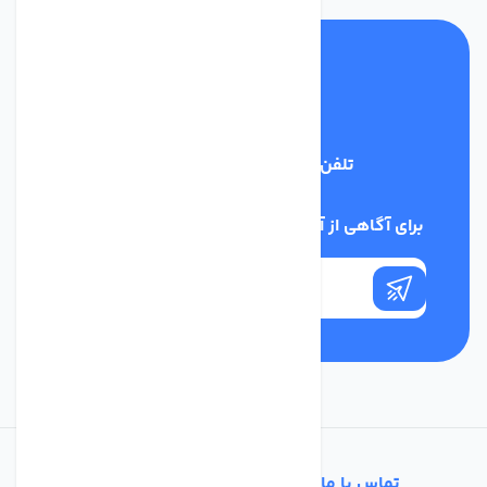
تلفن پشتیبانی
03134405651
برای آگاهی از آخرین اخبار در خبرنامه ما عضو شوید
تماس با ما
خدمات مشتریان