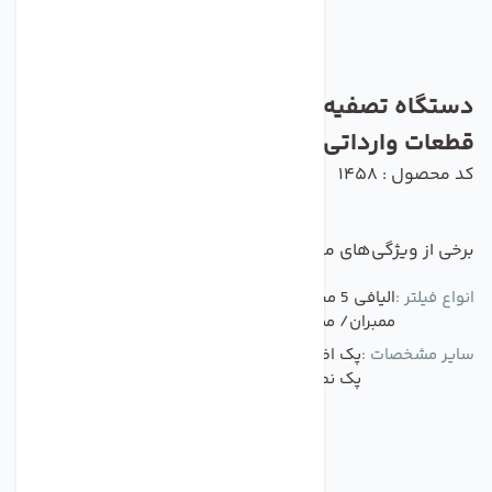
دستگاه تصفیه آب خانگی 7 مرحله ای C.C.K
قطعات وارداتی
کد محصول : 1458
برخی از ویژگی‌های مهم این محصول :
انواع فیلتر :
الیافی 5 میکرون /کربن فعال/ کربن فشرده/ محافظ
ممبران/ ممبران /پست کربن /مینرال
سایر مشخصات :
پک اضافی فیلتر به همرا دستگاه تی دی اس متر و
پک نصب