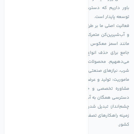
باور داریم که دسترسی به آب پاک، یک حق اساسی و زیربنای
توسعه پایدار است.
فعالیت اصلی ما بر طراحی و تولید سیستم‌های پیشرفته تصفیه آب
و آب‌شیرین‌کن متمرکز است. ما با بهره‌گیری از فناوری‌های نوین
مانند اسمز معکوس (RO)، فیلتراسیون و گندزدایی، راهکارهایی
جامع برای حذف انواع آلاینده‌ها، املاح و نمک از منابع آبی ارائه
می‌دههیم. محصولات ما برای مصارف متنوعی از جمله تأمین آب
شرب، نیازهای صنعتی و کشاورزی طراحی و بهینه‌سازی شده‌اند.
ماموریت: تولید و عرضه محصولاتی با بالاترین استاندارد کیفی، ارائه
مشاوره تخصصی و خدمات پس از فروش مطمئن برای تضمین
دسترسی همگان به آب پاک و سالم.
چشم‌انداز: تبدیل شدن به انتخاب اول صنایع و مصرف‌کنندگان در
زمینه راهکارهای تصفیه آب و ایفای نقشی کلیدی در حفظ منابع آبی
کشور.