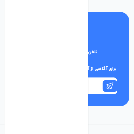
تلفن پشتیبانی
03134405651
برای آگاهی از آخرین اخبار در خبرنامه ما عضو شوید