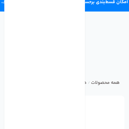
امکان قسط‌بندی برحسب اعتبار ترب‌پی 4 قسط ماهانه. بدون سود،
چک و ضامن.
همه محصولات
هوزینگ تصفیه آب خانگی
ست کامل هوزینگ
/
/