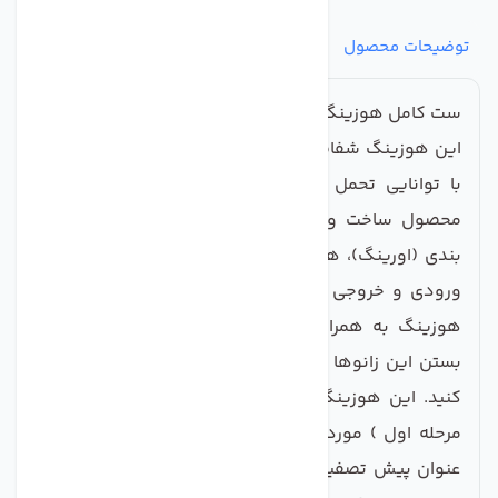
توضیحات محصول
مشخصات
نظرات
پرسش‌ها
ست کامل هوزینگ پیش تصفیه دستگاه های تصفیه آب :
این هوزینگ شفافها از بهتربن مواد اولیه Food Grade و
با توانایی تحمل فشار تا 15 بار تهیه شده است. این
محصول ساخت ویتنام بوده و با داشتن یک واشر آب
بندی (اورینگ)، هرگونه نشت آب را غیر ممکن می سازد.
ورودی و خروجی رزوه سایز 1/4 NPT است. 6 عدد زانو
هوزینگ به همراه این محصول ارسال میشود. پس از
بستن این زانوها به راحتی شلنگها را به هوزینگ متصل
کنید. این هوزینگ در دستگاههای تصفیه آب خانگی (
مرحله اول ) مورد استفاده قرار می گیرد و همچنین به
عنوان پیش تصفیه تک مرحله جهت گرفتن گل و لای هم