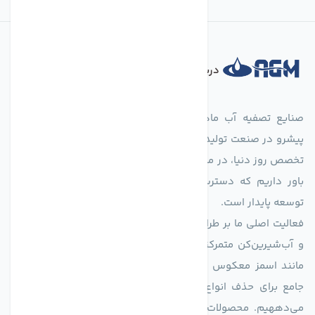
درباره فروشگاه
صنایع تصفیه آب ماهان (agmahan.com)، به عنوان مجموعه‌ای
پیشرو در صنعت تولید تجهیزات تصفیه آب، با تکیه بر دانش فنی و
تخصص روز دنیا، در مسیر تأمین آب سالم و پایدار گام برمی‌دارد. ما
باور داریم که دسترسی به آب پاک، یک حق اساسی و زیربنای
توسعه پایدار است.
فعالیت اصلی ما بر طراحی و تولید سیستم‌های پیشرفته تصفیه آب
و آب‌شیرین‌کن متمرکز است. ما با بهره‌گیری از فناوری‌های نوین
مانند اسمز معکوس (RO)، فیلتراسیون و گندزدایی، راهکارهایی
جامع برای حذف انواع آلاینده‌ها، املاح و نمک از منابع آبی ارائه
می‌دههیم. محصولات ما برای مصارف متنوعی از جمله تأمین آب