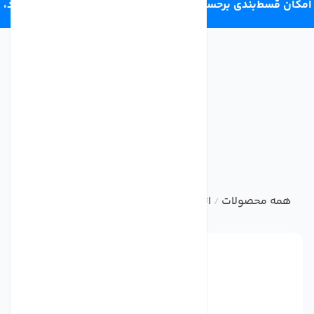
امکان قسط‌بندی برحسب اعتبار ترب‌پی 4 قسط ماهانه. بدون سود،
چک و ضامن.
همه محصولات
اتصالات تصفیه آب خانگی
شیر و سه راهی1/2 ور.دی دستگاه تصفیه آب
/
/