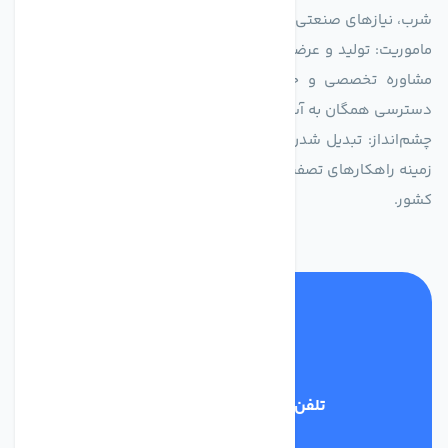
شرب، نیازهای صنعتی و کشاورزی طراحی و بهینه‌سازی شده‌اند.
ماموریت: تولید و عرضه محصولاتی با بالاترین استاندارد کیفی، ارائه
مشاوره تخصصی و خدمات پس از فروش مطمئن برای تضمین
دسترسی همگان به آب پاک و سالم.
چشم‌انداز: تبدیل شدن به انتخاب اول صنایع و مصرف‌کنندگان در
زمینه راهکارهای تصفیه آب و ایفای نقشی کلیدی در حفظ منابع آبی
کشور.
تلفن پشتیبانی
03134405651