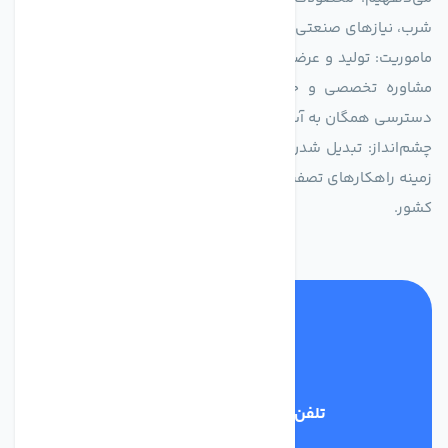
شرب، نیازهای صنعتی و کشاورزی طراحی و بهینه‌سازی شده‌اند.
ماموریت: تولید و عرضه محصولاتی با بالاترین استاندارد کیفی، ارائه
مشاوره تخصصی و خدمات پس از فروش مطمئن برای تضمین
دسترسی همگان به آب پاک و سالم.
چشم‌انداز: تبدیل شدن به انتخاب اول صنایع و مصرف‌کنندگان در
زمینه راهکارهای تصفیه آب و ایفای نقشی کلیدی در حفظ منابع آبی
کشور.
تلفن پشتیبانی
03134405651