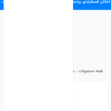
امکان قسط‌بندی برحسب اعتبار ترب‌پی 4 قسط ماهانه. بدون سود،
چک و ضامن.
همه محصولات
مواد شیمیایی تصفیه آب
قرص کلر کلروکس مدل
/
/