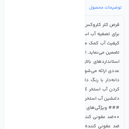
توضیحات محصول
مشخصات
نظرات
پرسش‌ها
قرص کلر کلروکس مدل کات کبود دار، یک راه حل بی‌نظیر
برای تصفیه آب استخرهای شنا بوده که نه‌تنها به بهبود
کیفیت آب کمک می‌کند، بلکه زیبایی و شفافیت آن را نیز
تضمین می‌نماید. این محصول با کیفیت بسیار عالی و تحت
استانداردهای بالای کانادا تولید شده و در بسته‌های 5
عددی ارائه می‌شود. هر قرص به وزن 200 گرم حاوی کلر
دانه‌دار با رنگ دانه آبی بوده که به فرایند ضد عفونی
کردن آب استخر کمک شایانی می‌کند و به حفظ رنگ آبی
دلنشین آب استخر می‌انجامد.
### ویژگی‌های کلیدی قرص کلر کلروکس:
**ضد عفونی کننده قوی**: این قرص کلر به عنوان یک
ضد عفونی کننده قوی عمل کرده و می‌تواند باکتری‌ها،