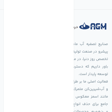
درباره فروشگاه
صنایع تصفیه آب ماهان (agmahan.com)، به عنوان مجموعه‌ای
پیشرو در صنعت تولید تجهیزات تصفیه آب، با تکیه بر دانش فنی و
تخصص روز دنیا، در مسیر تأمین آب سالم و پایدار گام برمی‌دارد. ما
باور داریم که دسترسی به آب پاک، یک حق اساسی و زیربنای
توسعه پایدار است.
فعالیت اصلی ما بر طراحی و تولید سیستم‌های پیشرفته تصفیه آب
و آب‌شیرین‌کن متمرکز است. ما با بهره‌گیری از فناوری‌های نوین
مانند اسمز معکوس (RO)، فیلتراسیون و گندزدایی، راهکارهایی
جامع برای حذف انواع آلاینده‌ها، املاح و نمک از منابع آبی ارائه
می‌دههیم. محصولات ما برای مصارف متنوعی از جمله تأمین آب