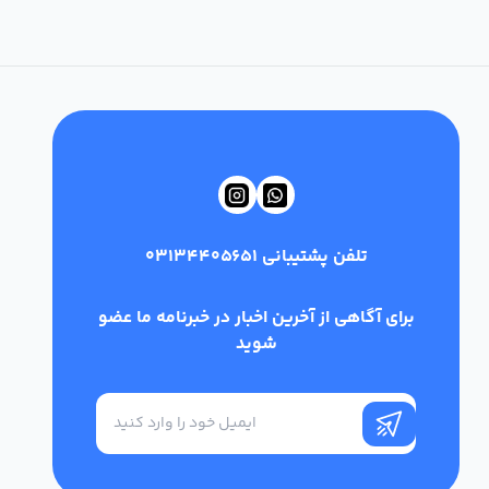
تلفن پشتیبانی
03134405651
برای آگاهی از آخرین اخبار در خبرنامه ما عضو
شوید