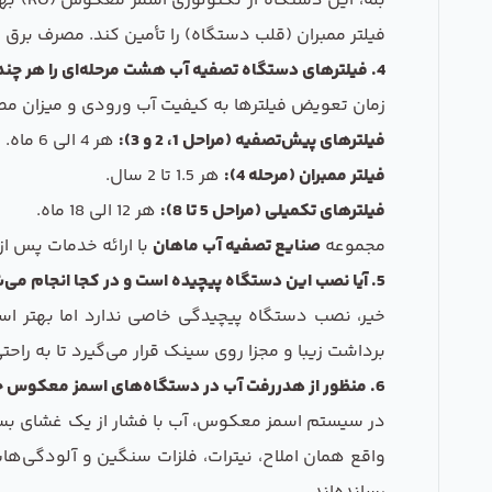
بله، 
فیلتر ممبران (قلب دستگاه) را تأمین کند. مصرف برق
4. فیلترهای دستگاه تصفیه آب هشت مرحله‌ای را هر چند وقت یکبار باید تعویض کرد؟
زمان تعویض فیلترها به کیفیت آب ورودی و میزان مصر
فیلترهای پیش‌تصفیه (مراحل 1، 2 و 3):
هر 4 الی 6 ماه.
فیلتر ممبران (مرحله 4):
هر 1.5 تا 2 سال.
فیلترهای تکمیلی (مراحل 5 تا 8):
هر 12 الی 18 ماه.
مجموعه
صنایع تصفیه آب ماهان
با ارائه خدمات پس از
5. آیا نصب این دستگاه پیچیده است و در کجا انجام می‌شود؟
خیر، نصب دستگاه پیچیدگی خاصی ندارد اما بهتر
برداشت زیبا و مجزا روی سینک قرار می‌گیرد تا به را
6. منظور از هدررفت آب در دستگاه‌های اسمز معکوس چیست؟
در سیستم اسمز معکوس، آب با فشار از یک غشای بسیار