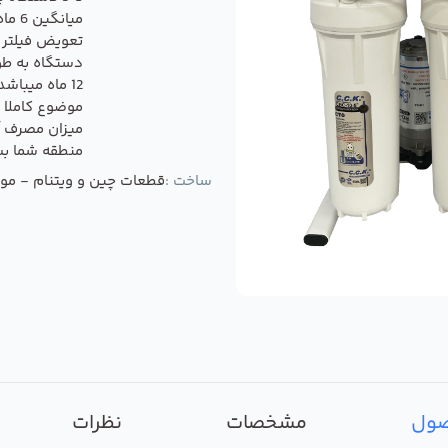
میانگی
تعویض فیلتر 
دستگاه به طو
12 ماه میباشد
موضوع کاملا 
میزان مصرف آ
منطقه شما ب
ساخت :
قطعات چین و ویتنام - مونت
صول
مشخصات
نظرات