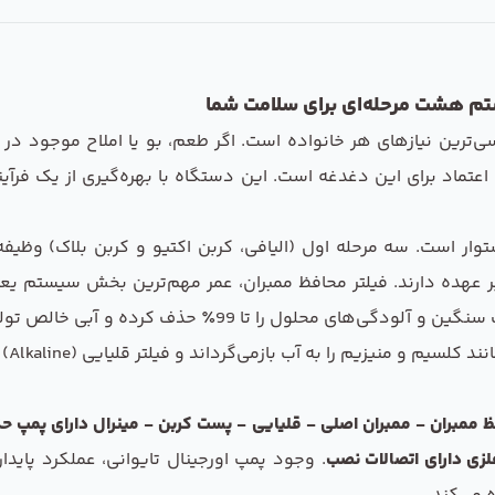
‌ترین نیازهای هر خانواده است. اگر طعم، بو یا املاح موجود در
CC) راه‌حلی جامع و قابل اعتماد برای این دغدغه است. این دستگاه با بهره‌گیری
ر است. سه مرحله اول (الیافی، کربن اکتیو و کربن بلاک) وظیفه 
ر عهده دارند. فیلتر محافظ ممبران، عمر مهم‌ترین بخش سیستم یع
این ممبران با دقت بسیار بالا، املاح مضر، نیترات، فلزات سنگ
ب بازمی‌گرداند و فیلتر قلیایی (Alkaline) با تنظیم pH، به سلامت بیشتر آب کمک می‌کند.
زی دارای اتصالات نصب
. وجود پمپ اورجینال تایوانی، عملکرد پایدا