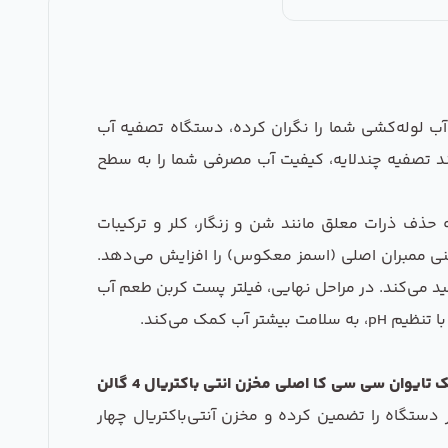
 آب لوله‌کشی شما را نگران کرده، دستگاه تصفیه آب
 از یک فرآیند تصفیه چندلایه، کیفیت آب مصرفی شما را به سطح
حذف ذرات معلق مانند شن و زنگار، کلر و ترکیبات
نی ممبران اصلی (اسمز معکوس) را افزایش می‌دهد.
ین و آلودگی‌های محلول را تا 99٪ حذف کرده و آبی خالص تولید می‌کند. در مراحل نهایی، فیلتر پست کربن طعم آب
هشت مرحله : الیافی - کربن اکتیو - کربن بلاک - محافظ ممبران - ممبران اصلی - قلیایی - پست کربن - مینرال دارای پمپ حک تایوان سی سی کا اصلی مخزن انتی باکتریال 4 گالن
ر دستگاه را تضمین کرده و مخزن آنتی‌باکتریال چهار