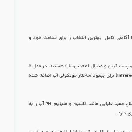
د دستگاه تصفیه آب خانگی 8 مرحله‌ای برند CCK پاسخ می‌دهیم تا با آگاهی کامل، بهترین انتخاب را برای سلامت خود و
تفاوت اصلی در دو مرحله پایانی است. دستگاه‌های 6 مرحله‌ای معمولاً شامل فیلترهای پیش‌تصفیه، ممبران اسمز معکوس، پست کربن و مینرال (معدنی‌ساز) هستند. در مدل 8
برای بهبود ساختار مولکولی آب اضافه شده
فرایند اسمز معکوس به دلیل دقت بالا در حذف املاح، ممکن است کمی PH آب را اسیدی کند. فیلتر قلیایی با افزودن املاح مفید قلیایی مانند کلسیم و منیزیم، PH آب را به