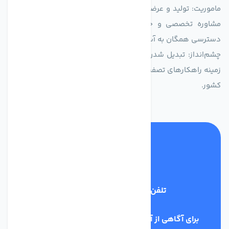
ماموریت: تولید و عرضه محصولاتی با بالاترین استاندارد کیفی، ارائه
مشاوره تخصصی و خدمات پس از فروش مطمئن برای تضمین
دسترسی همگان به آب پاک و سالم.
چشم‌انداز: تبدیل شدن به انتخاب اول صنایع و مصرف‌کنندگان در
زمینه راهکارهای تصفیه آب و ایفای نقشی کلیدی در حفظ منابع آبی
کشور.
تلفن پشتیبانی
03134405651
برای آگاهی از آخرین اخبار در خبرنامه ما عضو شوید