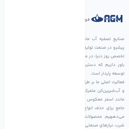
درباره فروشگاه
صنایع تصفیه آب ماهان (agmahan.com)، به عنوان مجموعه‌ای
پیشرو در صنعت تولید تجهیزات تصفیه آب، با تکیه بر دانش فنی و
تخصص روز دنیا، در مسیر تأمین آب سالم و پایدار گام برمی‌دارد. ما
باور داریم که دسترسی به آب پاک، یک حق اساسی و زیربنای
توسعه پایدار است.
فعالیت اصلی ما بر طراحی و تولید سیستم‌های پیشرفته تصفیه آب
و آب‌شیرین‌کن متمرکز است. ما با بهره‌گیری از فناوری‌های نوین
مانند اسمز معکوس (RO)، فیلتراسیون و گندزدایی، راهکارهایی
جامع برای حذف انواع آلاینده‌ها، املاح و نمک از منابع آبی ارائه
می‌دههیم. محصولات ما برای مصارف متنوعی از جمله تأمین آب
شرب، نیازهای صنعتی و کشاورزی طراحی و بهینه‌سازی شده‌اند.