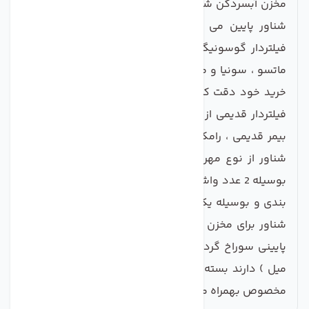
مخزن آبسردکن شناور دار داری 2 قطعه بنام شناور بالا و
شناور پایین می باشند. این شناور مناسب مخزن های
فیلتردار گوسونیگ ، ایستکول ، کارو ، آکیا ، کورتکث ،
ماتسو ، سونیا و مدل های جدید بیمر نمی باشد. لطفا در
خرید خود دقت کنید. از این مدل شناور برای مخزن های
فیلتردار قدیمی از قبیل دالتون ، ام جی ، بوس ام جی ،
بیمر قدیمی ، رامکو و سوپر مکث مناسب می باشد. این
شناور از نوع مهره دار می باشد ؛ برای شناور پایین که
بوسیله 2 عدد واشر یکی از زیر مخزن و دیگری از داخل آب
بندی و بوسیله یک مهره بسته می شود. توجه کنید این
شناور برای مخزن های تصفیه کننده که در ظرف قسمت
پایینی سوراخ گرد به قطر حدود 17 میل ( یک سانت و 7
میل ) دارند بسته می شود. برای شناور بالا داری اورینگ
مخصوص بهمراه مهره ارائه می شود.