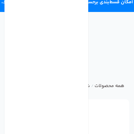
امکان قسط‌بندی برحسب اعتبار ترب‌پی 4 قسط ماهانه. بدون سود،
چک و ضامن.
همه محصولات
شناور بالا و پایین مخزن آبسردکن مدل IR بسته 2 عددی
/