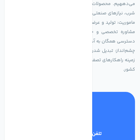
می‌دههیم. محصولات ما برای مصارف متنوعی از جمله تأمین آب
شرب، نیازهای صنعتی و کشاورزی طراحی و بهینه‌سازی شده‌اند.
ماموریت: تولید و عرضه محصولاتی با بالاترین استاندارد کیفی، ارائه
مشاوره تخصصی و خدمات پس از فروش مطمئن برای تضمین
دسترسی همگان به آب پاک و سالم.
چشم‌انداز: تبدیل شدن به انتخاب اول صنایع و مصرف‌کنندگان در
زمینه راهکارهای تصفیه آب و ایفای نقشی کلیدی در حفظ منابع آبی
کشور.
تلفن پشتیبانی
03134405651