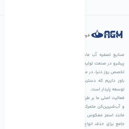
درباره فروشگاه
صنایع تصفیه آب ماهان (agmahan.com)، به عنوان مجموعه‌ای
پیشرو در صنعت تولید تجهیزات تصفیه آب، با تکیه بر دانش فنی و
تخصص روز دنیا، در مسیر تأمین آب سالم و پایدار گام برمی‌دارد. ما
باور داریم که دسترسی به آب پاک، یک حق اساسی و زیربنای
توسعه پایدار است.
فعالیت اصلی ما بر طراحی و تولید سیستم‌های پیشرفته تصفیه آب
و آب‌شیرین‌کن متمرکز است. ما با بهره‌گیری از فناوری‌های نوین
مانند اسمز معکوس (RO)، فیلتراسیون و گندزدایی، راهکارهایی
جامع برای حذف انواع آلاینده‌ها، املاح و نمک از منابع آبی ارائه