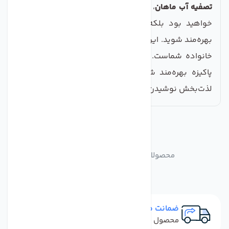
تصفیه آب ماهان
، شما نه تنها از سلامت آب خود مطمئن
خواهید بود بلکه می‌توانید از مزایای کیفیت بهتر آب
بهره‌مند شوید. این یک سرمایه‌گذاری هوشمند در سلامت
خانواده شماست. برای آنکه در هر لحظه از آب سالم و
پاکیزه بهره‌مند شوید، همین حالا اقدام کنید و تجربه
لذت‌بخش نوشیدن آب خالص را بچشید!
مشابه
محصولات
محصولات مشابه دستگاه الکترولیز آب
ضمانت مرجوعی
محصول نباید آسیب دیده باشد