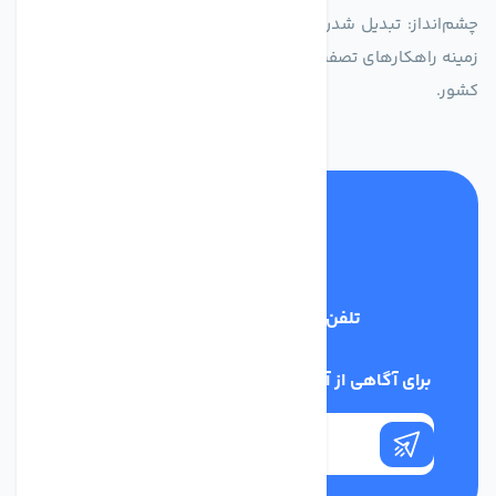
چشم‌انداز: تبدیل شدن به انتخاب اول صنایع و مصرف‌کنندگان در
زمینه راهکارهای تصفیه آب و ایفای نقشی کلیدی در حفظ منابع آبی
کشور.
تلفن پشتیبانی
03134405651
برای آگاهی از آخرین اخبار در خبرنامه ما عضو شوید