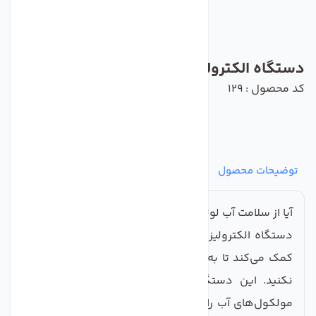
دستگاه الکترولیز آب
کد محصول : 129
توضیحات محصول
مشخصات
نظرات
پرسش‌ها
آیا از سلامت آب لوله‌کشی شهری مطمئن هستید؟
دستگاه الکترولیز آب از
صنایع تصفیه آب ماهان
به شما
کمک می‌کند تا به سلامت آب لوله‌کشی شهری خود شک
نکنید. این دستگاه با تکنولوژی پیشرفته‌ای که دارد،
مولکول‌های آب را به صورت موقت شکسته و اکسیژن و