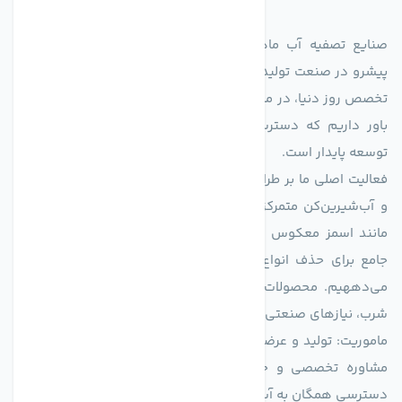
صنایع تصفیه آب ماهان (agmahan.com)، به عنوان مجموعه‌ای
پیشرو در صنعت تولید تجهیزات تصفیه آب، با تکیه بر دانش فنی و
تخصص روز دنیا، در مسیر تأمین آب سالم و پایدار گام برمی‌دارد. ما
باور داریم که دسترسی به آب پاک، یک حق اساسی و زیربنای
توسعه پایدار است.
فعالیت اصلی ما بر طراحی و تولید سیستم‌های پیشرفته تصفیه آب
و آب‌شیرین‌کن متمرکز است. ما با بهره‌گیری از فناوری‌های نوین
مانند اسمز معکوس (RO)، فیلتراسیون و گندزدایی، راهکارهایی
جامع برای حذف انواع آلاینده‌ها، املاح و نمک از منابع آبی ارائه
می‌دههیم. محصولات ما برای مصارف متنوعی از جمله تأمین آب
شرب، نیازهای صنعتی و کشاورزی طراحی و بهینه‌سازی شده‌اند.
ماموریت: تولید و عرضه محصولاتی با بالاترین استاندارد کیفی، ارائه
مشاوره تخصصی و خدمات پس از فروش مطمئن برای تضمین
دسترسی همگان به آب پاک و سالم.