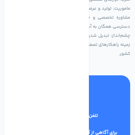
ماموریت: تولید و عرضه محصولاتی با بالاترین استاندارد کیفی، ارائه
مشاوره تخصصی و خدمات پس از فروش مطمئن برای تضمین
دسترسی همگان به آب پاک و سالم.
چشم‌انداز: تبدیل شدن به انتخاب اول صنایع و مصرف‌کنندگان در
زمینه راهکارهای تصفیه آب و ایفای نقشی کلیدی در حفظ منابع آبی
کشور.
تلفن پشتیبانی
03134405651
برای آگاهی از آخرین اخبار در خبرنامه ما عضو شوید