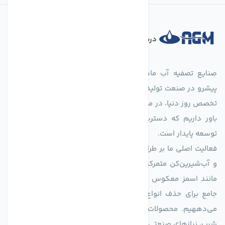
درباره فروشگاه
صنایع تصفیه آب ماهان (agmahan.com)، به عنوان مجموعه‌ای
پیشرو در صنعت تولید تجهیزات تصفیه آب، با تکیه بر دانش فنی و
تخصص روز دنیا، در مسیر تأمین آب سالم و پایدار گام برمی‌دارد. ما
باور داریم که دسترسی به آب پاک، یک حق اساسی و زیربنای
توسعه پایدار است.
فعالیت اصلی ما بر طراحی و تولید سیستم‌های پیشرفته تصفیه آب
و آب‌شیرین‌کن متمرکز است. ما با بهره‌گیری از فناوری‌های نوین
مانند اسمز معکوس (RO)، فیلتراسیون و گندزدایی، راهکارهایی
جامع برای حذف انواع آلاینده‌ها، املاح و نمک از منابع آبی ارائه
می‌دههیم. محصولات ما برای مصارف متنوعی از جمله تأمین آب
شرب، نیازهای صنعتی و کشاورزی طراحی و بهینه‌سازی شده‌اند.