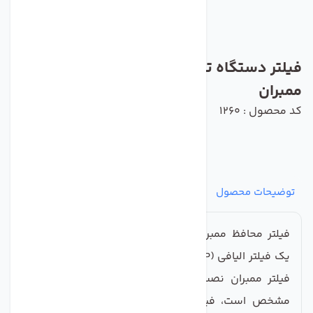
فیلتر دستگاه تصفیه آب کاروفی مدل محافظ
ممبران
کد محصول : 1260
توضیحات محصول
مشخصات
نظرات
پرسش‌ها
فیلتر محافظ ممبران یا ممبران گارد (membrane guard)
یک فیلتر الیافی (PP) با دقت یک میکرون است که قبل از
فیلتر ممبران نصب می‌شود. همان‌طور که از نام فیلتر
مشخص است، فیلتر محافظ ممبران وظیفه محافظت از