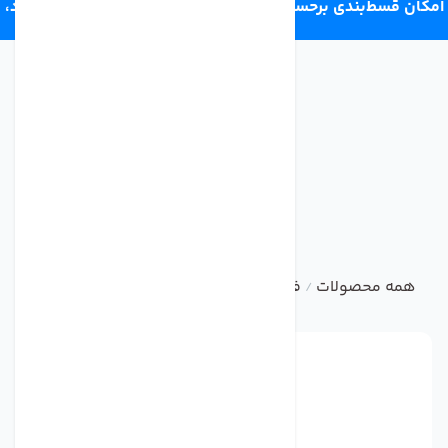
امکان قسط‌بندی برحسب اعتبار ترب‌پی 4 قسط ماهانه. بدون سود،
چک و ضامن.
همه محصولات
فیلتر تصفیه کننده آب
ست فیلتر و سایر فیل
/
/