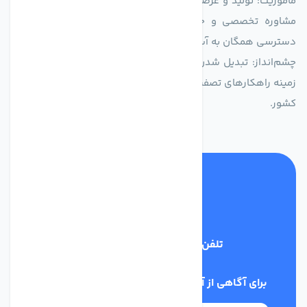
ماموریت: تولید و عرضه محصولاتی با بالاترین استاندارد کیفی، ارائه
مشاوره تخصصی و خدمات پس از فروش مطمئن برای تضمین
دسترسی همگان به آب پاک و سالم.
چشم‌انداز: تبدیل شدن به انتخاب اول صنایع و مصرف‌کنندگان در
زمینه راهکارهای تصفیه آب و ایفای نقشی کلیدی در حفظ منابع آبی
کشور.
تلفن پشتیبانی
03134405651
برای آگاهی از آخرین اخبار در خبرنامه ما عضو شوید