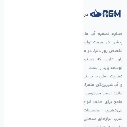
درباره فروشگاه
صنایع تصفیه آب ماهان (agmahan.com)، به عنوان مجموعه‌ای
پیشرو در صنعت تولید تجهیزات تصفیه آب، با تکیه بر دانش فنی و
تخصص روز دنیا، در مسیر تأمین آب سالم و پایدار گام برمی‌دارد. ما
باور داریم که دسترسی به آب پاک، یک حق اساسی و زیربنای
توسعه پایدار است.
فعالیت اصلی ما بر طراحی و تولید سیستم‌های پیشرفته تصفیه آب
و آب‌شیرین‌کن متمرکز است. ما با بهره‌گیری از فناوری‌های نوین
مانند اسمز معکوس (RO)، فیلتراسیون و گندزدایی، راهکارهایی
جامع برای حذف انواع آلاینده‌ها، املاح و نمک از منابع آبی ارائه
می‌دههیم. محصولات ما برای مصارف متنوعی از جمله تأمین آب
شرب، نیازهای صنعتی و کشاورزی طراحی و بهینه‌سازی شده‌اند.