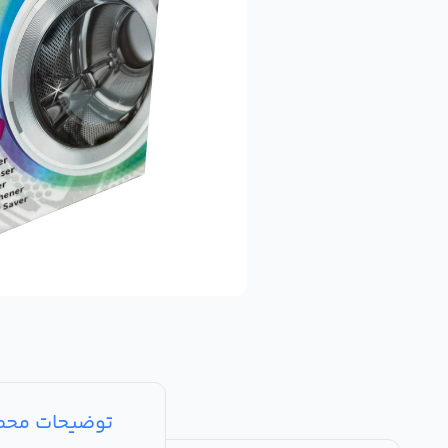
توضیحات مح