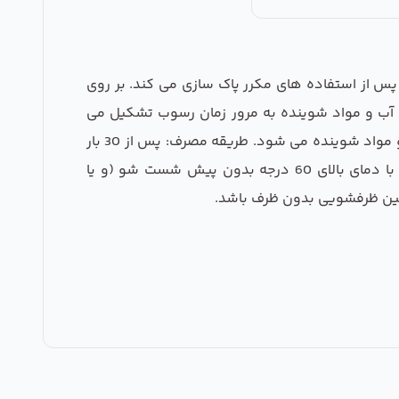
س از استفاده های مکرر پاک سازی می کند. بر روی
ن آب و مواد شوینده به مرور زمان رسوب تشکیل می
شود. این جرم گیر با از بین بردن این رسوب ها، عملکرد دستگاه شما را بهتر کرده و باعث صرفه جویی در مصرف انرژی و مواد شوینده می شود. طریقه مصرف: پس از 30 بار
استفاده از دستگاه و یا هر سه ماه یک بار، یک بسته 50 گرمی پودر را داخل محفظه مواد شوینده ریخته و برنامه ای با دمای بالای 60 درجه بدون پیش شست شو (و یا
ین ظرفشویی بدون ظرف باشد.