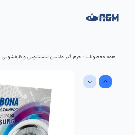
همه محصولات
جرم گیر ماشین لباسشویی و ظرفشویی کربونا مدل A2034 وزن 50 
/