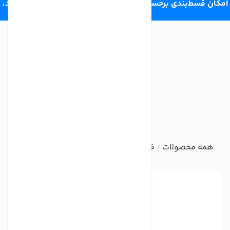
امکان قسط‌بندی برحسب اعتبار ترب‌پی 4 قسط ماهانه. بدون سود،
چک و ضامن.
همه محصولات
فیلتر تصفیه کننده آب
ست فیلتر و سایر فیل
/
/