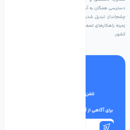
دسترسی همگان به آب پاک و سالم.
چشم‌انداز: تبدیل شدن به انتخاب اول صنایع و مصرف‌کنندگان در
زمینه راهکارهای تصفیه آب و ایفای نقشی کلیدی در حفظ منابع آبی
کشور.
تلفن پشتیبانی
03134405651
برای آگاهی از آخرین اخبار در خبرنامه ما عضو شوید