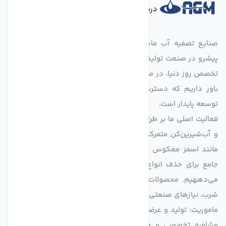
درباره فروشگاه
صنایع تصفیه آب ماهان (agmahan.com)، به عنوان مجموعه‌ای
پیشرو در صنعت تولید تجهیزات تصفیه آب، با تکیه بر دانش فنی و
تخصص روز دنیا، در مسیر تأمین آب سالم و پایدار گام برمی‌دارد. ما
باور داریم که دسترسی به آب پاک، یک حق اساسی و زیربنای
توسعه پایدار است.
فعالیت اصلی ما بر طراحی و تولید سیستم‌های پیشرفته تصفیه آب
و آب‌شیرین‌کن متمرکز است. ما با بهره‌گیری از فناوری‌های نوین
مانند اسمز معکوس (RO)، فیلتراسیون و گندزدایی، راهکارهایی
جامع برای حذف انواع آلاینده‌ها، املاح و نمک از منابع آبی ارائه
می‌دههیم. محصولات ما برای مصارف متنوعی از جمله تأمین آب
شرب، نیازهای صنعتی و کشاورزی طراحی و بهینه‌سازی شده‌اند.
ماموریت: تولید و عرضه محصولاتی با بالاترین استاندارد کیفی، ارائه
مشاوره تخصصی و خدمات پس از فروش مطمئن برای تضمین