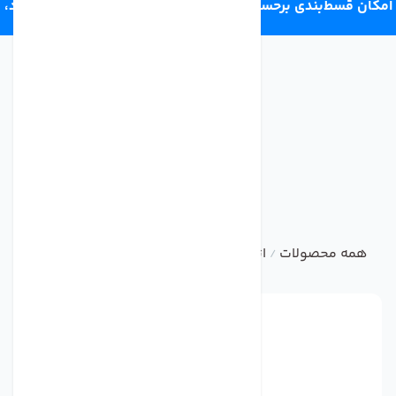
امکان قسط‌بندی برحسب اعتبار ترب‌پی 4 قسط ماهانه. بدون سود،
چک و ضامن.
همه محصولات
اتصالات تصفیه آب خانگی
محدود کننده فاضلاب دستگ
/
/