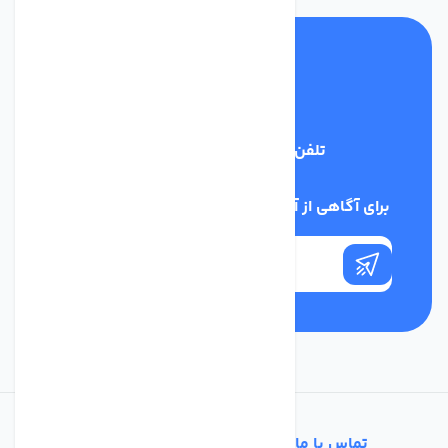
تلفن پشتیبانی
03134405651
برای آگاهی از آخرین اخبار در خبرنامه ما عضو شوید
تماس با ما
خدمات مشتریان