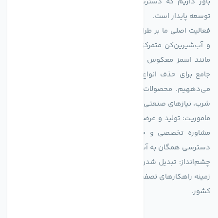
باور داریم که دسترسی به آب پاک، یک حق اساسی و زیربنای
توسعه پایدار است.
فعالیت اصلی ما بر طراحی و تولید سیستم‌های پیشرفته تصفیه آب
و آب‌شیرین‌کن متمرکز است. ما با بهره‌گیری از فناوری‌های نوین
مانند اسمز معکوس (RO)، فیلتراسیون و گندزدایی، راهکارهایی
جامع برای حذف انواع آلاینده‌ها، املاح و نمک از منابع آبی ارائه
می‌دههیم. محصولات ما برای مصارف متنوعی از جمله تأمین آب
شرب، نیازهای صنعتی و کشاورزی طراحی و بهینه‌سازی شده‌اند.
ماموریت: تولید و عرضه محصولاتی با بالاترین استاندارد کیفی، ارائه
مشاوره تخصصی و خدمات پس از فروش مطمئن برای تضمین
دسترسی همگان به آب پاک و سالم.
چشم‌انداز: تبدیل شدن به انتخاب اول صنایع و مصرف‌کنندگان در
زمینه راهکارهای تصفیه آب و ایفای نقشی کلیدی در حفظ منابع آبی
کشور.