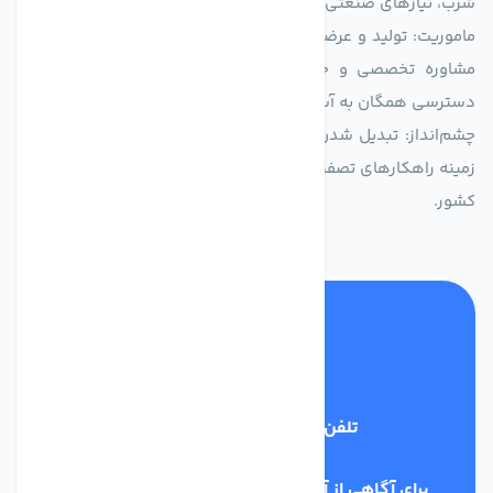
شرب، نیازهای صنعتی و کشاورزی طراحی و بهینه‌سازی شده‌اند.
ماموریت: تولید و عرضه محصولاتی با بالاترین استاندارد کیفی، ارائه
مشاوره تخصصی و خدمات پس از فروش مطمئن برای تضمین
دسترسی همگان به آب پاک و سالم.
چشم‌انداز: تبدیل شدن به انتخاب اول صنایع و مصرف‌کنندگان در
زمینه راهکارهای تصفیه آب و ایفای نقشی کلیدی در حفظ منابع آبی
کشور.
تلفن پشتیبانی
03134405651
برای آگاهی از آخرین اخبار در خبرنامه ما عضو شوید