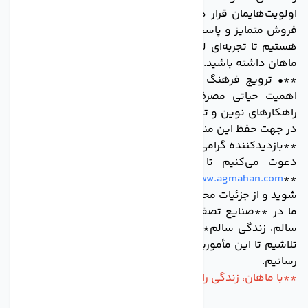
اولویت‌هایمان قرار داده‌ایم. از این رو، با ارائه خدمات پس از
فروش متمایز و پاسخگویی سریع و مؤثر، همواره در کنار شما
هستیم تا تجربه‌ای لذت‌بخش از خرید و استفاده از محصولات
ماهان داشته باشید.
**• ترویج فرهنگ مصرف بهینه آب:** ماهان با آگاهی از
اهمیت حیاتی مصرف بهینه آب، در تلاش است تا با ارائه
راهکارهای نوین و ترویج فرهنگ صحیح مصرف آب، گامی مؤثر
در جهت حفظ این منبع ارزشمند برای نسل‌های آینده بردارد.
**بازدیدکننده گرامی،**
دعوت می‌کنیم تا با مراجعه به وبسایت ما به نشانی
**
www.agmahan.com
**، با خانواده بزرگ ماهان بیشتر آشنا
شوید و از جزئیات محصولات و خدمات ما مطلع گردید.
ما در **صنایع تصفیه آب ماهان** بر این باوریم که **آب
سالم، زندگی سالم** را به ارمغان می‌آورد و با تمام توان در
تلاشیم تا این مأموریت خطیر را به بهترین نحو ممکن به انجام
رسانیم.
**با ماهان، زندگی را قطره قطره بنوشید.**