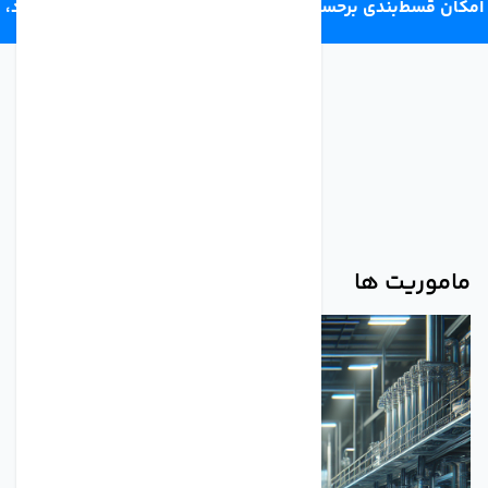
امکان قسط‌بندی برحسب اعتبار ترب‌پی 4 قسط ماهانه. بدون سود،
چک و ضامن.
ماموریت ها