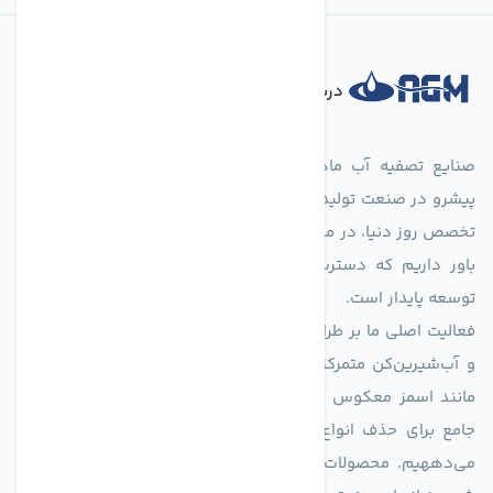
درباره فروشگاه
صنایع تصفیه آب ماهان (agmahan.com)، به عنوان مجموعه‌ای
پیشرو در صنعت تولید تجهیزات تصفیه آب، با تکیه بر دانش فنی و
تخصص روز دنیا، در مسیر تأمین آب سالم و پایدار گام برمی‌دارد. ما
باور داریم که دسترسی به آب پاک، یک حق اساسی و زیربنای
توسعه پایدار است.
فعالیت اصلی ما بر طراحی و تولید سیستم‌های پیشرفته تصفیه آب
و آب‌شیرین‌کن متمرکز است. ما با بهره‌گیری از فناوری‌های نوین
مانند اسمز معکوس (RO)، فیلتراسیون و گندزدایی، راهکارهایی
جامع برای حذف انواع آلاینده‌ها، املاح و نمک از منابع آبی ارائه
می‌دههیم. محصولات ما برای مصارف متنوعی از جمله تأمین آب