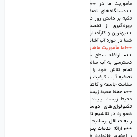
مأموریت ما در **ماهان** فراتر از تولید و عرضه صرف
**دستگاه‌های تصفیه آب** است. ما **متعهدیم** تا با
تکیه بر دانش روز دنیا، استفاده از باکیفیت‌ترین مواد اولیه و
بهره‌گیری از تخصص و تعهد نیروی انسانی کارآزموده،
**بهترین و کارآمدترین** راهکارها را برای **رفع دغدغه‌های
شما در حوزه آب آشامیدنی** ارائه دهیم.
**اما مأموریت ماهان چه ابعادی را در بر می‌گیرد؟**
**• ارتقاء سطح سلامت جامعه:** ما بر این باوریم که
دسترسی به آب سالم، حق طبیعی هر انسانی است. از این رو،
تمام تلاش خود را به کار بسته‌ایم تا با تولید دستگاه‌های
تصفیه آب باکیفیت و کارآمد، گامی مؤثر در جهت ارتقاء سطح
سلامت جامعه و کاهش بیماری‌های ناشی از آب آلوده برداریم.
**• حفظ محیط زیست:** ماهان عمیقاً به حفظ منابع طبیعی و
محیط زیست پایبند است. از همین رو، در فرآیند تولید از
تکنولوژی‌های دوستدار محیط زیست استفاده می‌کنیم و
همواره در تلاشیم تا با بهینه‌سازی محصولات، ردپای کربن خود
را به حداقل برسانیم.
**• ارائه خدمات پس از فروش متمایز:** در ماهان، مشتریان
را اعضای خانواده خود می‌دانیم و رضایت آن‌ها را در رأس