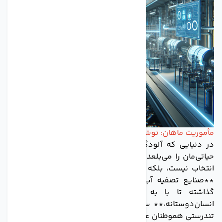
مأموریت ماهان: نوشیدن زندگی، قطره قطره
در دنیایی که آلودگی، همچون هیولایی سیری‌ناپذیر، منابع
حیاتی‌مان را می‌بلعد، دسترسی به آب سالم و گوارا دیگر یک
انتخاب نیست، بلکه نیازی مبرم و حیاتی است. در این میان،
**صنایع تصفیه آب ماهان** با افتخار پا به عرصه وجود
گذاشته تا با به دوش کشیدن **مأموریتی خطیر و
انسان‌دوستانه،** سهمی هر چند کوچک در حفظ سلامتی و
تندرستی هموطنان عزیز ایفا کند.