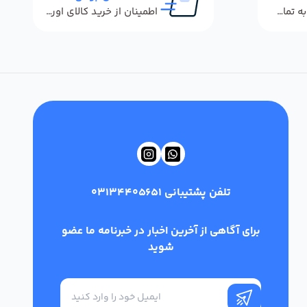
پاسخگویی سریع به تماس‌ها و پیام‌ها
اطمینان از خرید کالای اورجینال
تلفن پشتیبانی
03134405651
برای آگاهی از آخرین اخبار در خبرنامه ما عضو
شوید