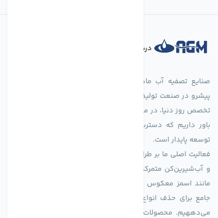
درباره فروشگاه
صنایع تصفیه آب ماهان (agmahan.com)، به عنوان مجموعه‌ای
پیشرو در صنعت تولید تجهیزات تصفیه آب، با تکیه بر دانش فنی و
تخصص روز دنیا، در مسیر تأمین آب سالم و پایدار گام برمی‌دارد. ما
باور داریم که دسترسی به آب پاک، یک حق اساسی و زیربنای
توسعه پایدار است.
فعالیت اصلی ما بر طراحی و تولید سیستم‌های پیشرفته تصفیه آب
و آب‌شیرین‌کن متمرکز است. ما با بهره‌گیری از فناوری‌های نوین
مانند اسمز معکوس (RO)، فیلتراسیون و گندزدایی، راهکارهایی
جامع برای حذف انواع آلاینده‌ها، املاح و نمک از منابع آبی ارائه
می‌دههیم. محصولات ما برای مصارف متنوعی از جمله تأمین آب