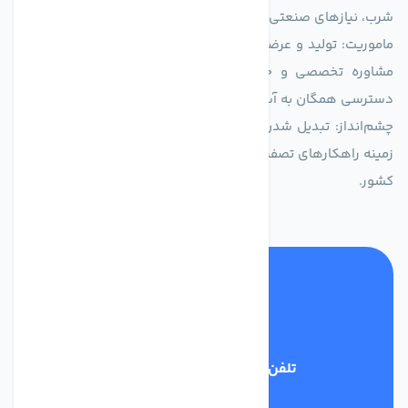
شرب، نیازهای صنعتی و کشاورزی طراحی و بهینه‌سازی شده‌اند.
ماموریت: تولید و عرضه محصولاتی با بالاترین استاندارد کیفی، ارائه
مشاوره تخصصی و خدمات پس از فروش مطمئن برای تضمین
دسترسی همگان به آب پاک و سالم.
چشم‌انداز: تبدیل شدن به انتخاب اول صنایع و مصرف‌کنندگان در
زمینه راهکارهای تصفیه آب و ایفای نقشی کلیدی در حفظ منابع آبی
کشور.
تلفن پشتیبانی
03134405651