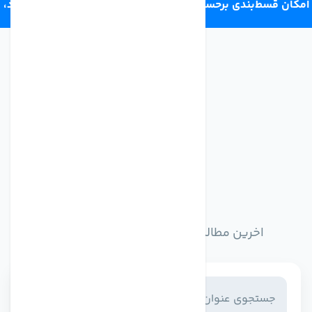
امکان قسط‌بندی برحسب اعتبار ترب‌پی 4 قسط ماهانه. بدون سود،
چک و ضامن.
اخبار وبلاگ
اخرین مطالب وبلاگ را از اینجا مطالعه کنید