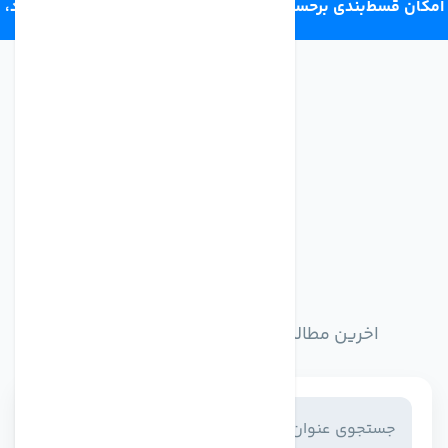
امکان قسط‌بندی برحسب اعتبار ترب‌پی 4 قسط ماهانه. بدون سود،
چک و ضامن.
اخبار وبلاگ
اخرین مطالب وبلاگ را از اینجا مطالعه کنید