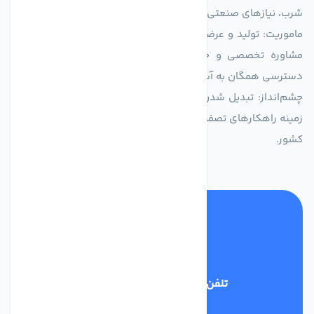
شرب، نیازهای صنعتی و کشاورزی طراحی و بهینه‌سازی شده‌اند.
ماموریت: تولید و عرضه محصولاتی با بالاترین استاندارد کیفی، ارائه
مشاوره تخصصی و خدمات پس از فروش مطمئن برای تضمین
دسترسی همگان به آب پاک و سالم.
چشم‌انداز: تبدیل شدن به انتخاب اول صنایع و مصرف‌کنندگان در
زمینه راهکارهای تصفیه آب و ایفای نقشی کلیدی در حفظ منابع آبی
کشور.
تلفن پشتیبانی
03134405651