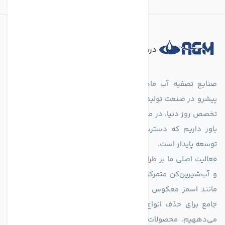
درباره فروشگاه
صنایع تصفیه آب ماهان (agmahan.com)، به عنوان مجموعه‌ای
پیشرو در صنعت تولید تجهیزات تصفیه آب، با تکیه بر دانش فنی و
تخصص روز دنیا، در مسیر تأمین آب سالم و پایدار گام برمی‌دارد. ما
باور داریم که دسترسی به آب پاک، یک حق اساسی و زیربنای
توسعه پایدار است.
فعالیت اصلی ما بر طراحی و تولید سیستم‌های پیشرفته تصفیه آب
و آب‌شیرین‌کن متمرکز است. ما با بهره‌گیری از فناوری‌های نوین
مانند اسمز معکوس (RO)، فیلتراسیون و گندزدایی، راهکارهایی
جامع برای حذف انواع آلاینده‌ها، املاح و نمک از منابع آبی ارائه
می‌دههیم. محصولات ما برای مصارف متنوعی از جمله تأمین آب