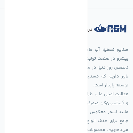
درباره فروشگاه
صنایع تصفیه آب ماهان (agmahan.com)، به عنوان مجموعه‌ای
پیشرو در صنعت تولید تجهیزات تصفیه آب، با تکیه بر دانش فنی و
تخصص روز دنیا، در مسیر تأمین آب سالم و پایدار گام برمی‌دارد. ما
باور داریم که دسترسی به آب پاک، یک حق اساسی و زیربنای
توسعه پایدار است.
فعالیت اصلی ما بر طراحی و تولید سیستم‌های پیشرفته تصفیه آب
و آب‌شیرین‌کن متمرکز است. ما با بهره‌گیری از فناوری‌های نوین
مانند اسمز معکوس (RO)، فیلتراسیون و گندزدایی، راهکارهایی
جامع برای حذف انواع آلاینده‌ها، املاح و نمک از منابع آبی ارائه
می‌دههیم. محصولات ما برای مصارف متنوعی از جمله تأمین آب