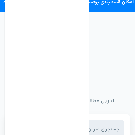
امکان قسط‌بندی برحسب اعتبار ترب‌پی 4 قسط ماهانه. بدون سود،
چک و ضامن.
اخبار وبلاگ
اخرین مطالب وبلاگ را از اینجا مطالعه کنید