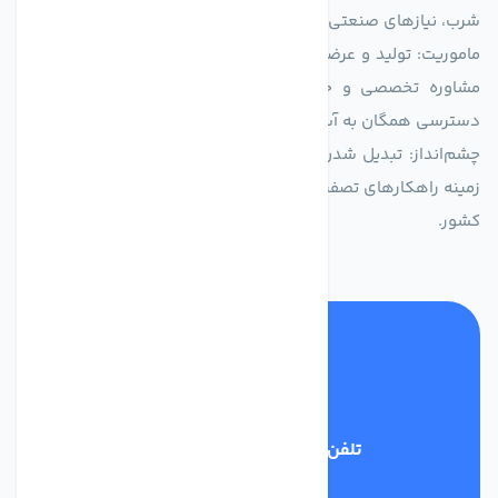
شرب، نیازهای صنعتی و کشاورزی طراحی و بهینه‌سازی شده‌اند.
ماموریت: تولید و عرضه محصولاتی با بالاترین استاندارد کیفی، ارائه
مشاوره تخصصی و خدمات پس از فروش مطمئن برای تضمین
دسترسی همگان به آب پاک و سالم.
چشم‌انداز: تبدیل شدن به انتخاب اول صنایع و مصرف‌کنندگان در
زمینه راهکارهای تصفیه آب و ایفای نقشی کلیدی در حفظ منابع آبی
کشور.
تلفن پشتیبانی
03134405651