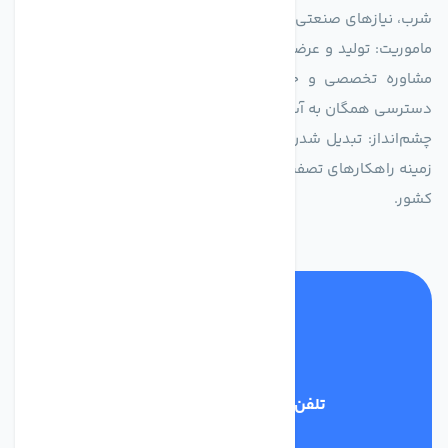
شرب، نیازهای صنعتی و کشاورزی طراحی و بهینه‌سازی شده‌اند.
ماموریت: تولید و عرضه محصولاتی با بالاترین استاندارد کیفی، ارائه
مشاوره تخصصی و خدمات پس از فروش مطمئن برای تضمین
دسترسی همگان به آب پاک و سالم.
چشم‌انداز: تبدیل شدن به انتخاب اول صنایع و مصرف‌کنندگان در
زمینه راهکارهای تصفیه آب و ایفای نقشی کلیدی در حفظ منابع آبی
کشور.
تلفن پشتیبانی
03134405651