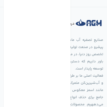
درباره فروشگاه
صنایع تصفیه آب ماهان (agmahan.com)، به عنوان مجموعه‌ای
پیشرو در صنعت تولید تجهیزات تصفیه آب، با تکیه بر دانش فنی و
تخصص روز دنیا، در مسیر تأمین آب سالم و پایدار گام برمی‌دارد. ما
باور داریم که دسترسی به آب پاک، یک حق اساسی و زیربنای
توسعه پایدار است.
فعالیت اصلی ما بر طراحی و تولید سیستم‌های پیشرفته تصفیه آب
و آب‌شیرین‌کن متمرکز است. ما با بهره‌گیری از فناوری‌های نوین
مانند اسمز معکوس (RO)، فیلتراسیون و گندزدایی، راهکارهایی
جامع برای حذف انواع آلاینده‌ها، املاح و نمک از منابع آبی ارائه
می‌دههیم. محصولات ما برای مصارف متنوعی از جمله تأمین آب