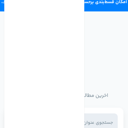
امکان قسط‌بندی برحسب اعتبار ترب‌پی 4 قسط ماهانه. بدون سود،
چک و ضامن.
اخبار وبلاگ
اخرین مطالب وبلاگ را از اینجا مطالعه کنید