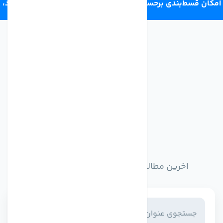
امکان قسط‌بندی برحسب اعتبار ترب‌پی 4 قسط ماهانه. بدون سود،
چک و ضامن.
اخبار وبلاگ
اخرین مطالب وبلاگ را از اینجا مطالعه کنید