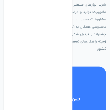
شرب، نیازهای صنعتی و کشاورزی طراحی و بهینه‌سازی شده‌اند.
ماموریت: تولید و عرضه محصولاتی با بالاترین استاندارد کیفی، ارائه
مشاوره تخصصی و خدمات پس از فروش مطمئن برای تضمین
دسترسی همگان به آب پاک و سالم.
چشم‌انداز: تبدیل شدن به انتخاب اول صنایع و مصرف‌کنندگان در
زمینه راهکارهای تصفیه آب و ایفای نقشی کلیدی در حفظ منابع آبی
کشور.
تلفن پشتیبانی
03134405651