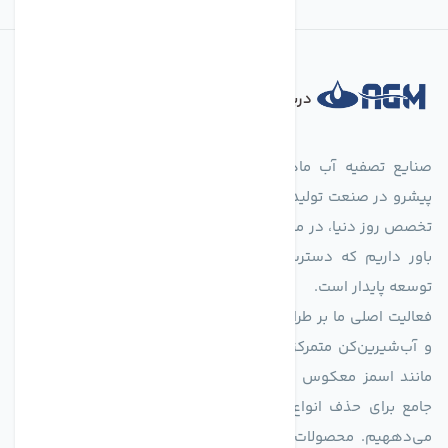
درباره فروشگاه
صنایع تصفیه آب ماهان (agmahan.com)، به عنوان مجموعه‌ای
پیشرو در صنعت تولید تجهیزات تصفیه آب، با تکیه بر دانش فنی و
تخصص روز دنیا، در مسیر تأمین آب سالم و پایدار گام برمی‌دارد. ما
باور داریم که دسترسی به آب پاک، یک حق اساسی و زیربنای
توسعه پایدار است.
فعالیت اصلی ما بر طراحی و تولید سیستم‌های پیشرفته تصفیه آب
و آب‌شیرین‌کن متمرکز است. ما با بهره‌گیری از فناوری‌های نوین
مانند اسمز معکوس (RO)، فیلتراسیون و گندزدایی، راهکارهایی
جامع برای حذف انواع آلاینده‌ها، املاح و نمک از منابع آبی ارائه
می‌دههیم. محصولات ما برای مصارف متنوعی از جمله تأمین آب