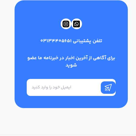
تلفن پشتیبانی
03134405651
برای آگاهی از آخرین اخبار در خبرنامه ما عضو
شوید