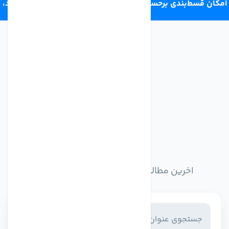
امکان قسط‌بندی برحسب اعتبار ترب‌پی 4 قسط ماهانه. بدون سود،
چک و ضامن.
اخبار وبلاگ
اخرین مطالب وبلاگ را از اینجا مطالعه کنید