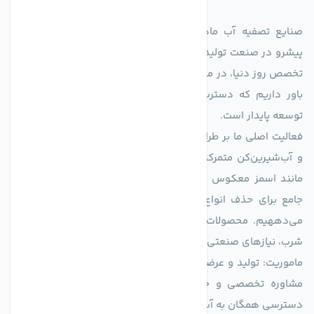
صنایع تصفیه آب ماهان (agmahan.com)، به عنوان مجموعه‌ای
پیشرو در صنعت تولید تجهیزات تصفیه آب، با تکیه بر دانش فنی و
تخصص روز دنیا، در مسیر تأمین آب سالم و پایدار گام برمی‌دارد. ما
باور داریم که دسترسی به آب پاک، یک حق اساسی و زیربنای
توسعه پایدار است.
فعالیت اصلی ما بر طراحی و تولید سیستم‌های پیشرفته تصفیه آب
و آب‌شیرین‌کن متمرکز است. ما با بهره‌گیری از فناوری‌های نوین
مانند اسمز معکوس (RO)، فیلتراسیون و گندزدایی، راهکارهایی
جامع برای حذف انواع آلاینده‌ها، املاح و نمک از منابع آبی ارائه
می‌دههیم. محصولات ما برای مصارف متنوعی از جمله تأمین آب
شرب، نیازهای صنعتی و کشاورزی طراحی و بهینه‌سازی شده‌اند.
ماموریت: تولید و عرضه محصولاتی با بالاترین استاندارد کیفی، ارائه
مشاوره تخصصی و خدمات پس از فروش مطمئن برای تضمین
دسترسی همگان به آب پاک و سالم.