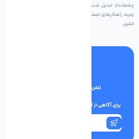
چشم‌انداز: تبدیل شدن به انتخاب اول صنایع و مصرف‌کنندگان در
زمینه راهکارهای تصفیه آب و ایفای نقشی کلیدی در حفظ منابع آبی
کشور.
تلفن پشتیبانی
03134405651
برای آگاهی از آخرین اخبار در خبرنامه ما عضو شوید