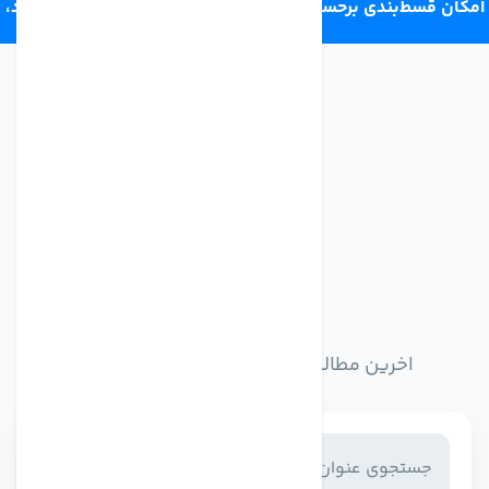
امکان قسط‌بندی برحسب اعتبار ترب‌پی 4 قسط ماهانه. بدون سود،
چک و ضامن.
اخبار وبلاگ
اخرین مطالب وبلاگ را از اینجا مطالعه کنید