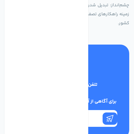
چشم‌انداز: تبدیل شدن به انتخاب اول صنایع و مصرف‌کنندگان در
زمینه راهکارهای تصفیه آب و ایفای نقشی کلیدی در حفظ منابع آبی
کشور.
تلفن پشتیبانی
03134405651
برای آگاهی از آخرین اخبار در خبرنامه ما عضو شوید