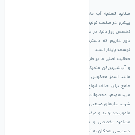
صنایع تصفیه آب ماهان (agmahan.com)، به عنوان مجموعه‌ای
پیشرو در صنعت تولید تجهیزات تصفیه آب، با تکیه بر دانش فنی و
تخصص روز دنیا، در مسیر تأمین آب سالم و پایدار گام برمی‌دارد. ما
باور داریم که دسترسی به آب پاک، یک حق اساسی و زیربنای
توسعه پایدار است.
فعالیت اصلی ما بر طراحی و تولید سیستم‌های پیشرفته تصفیه آب
و آب‌شیرین‌کن متمرکز است. ما با بهره‌گیری از فناوری‌های نوین
مانند اسمز معکوس (RO)، فیلتراسیون و گندزدایی، راهکارهایی
جامع برای حذف انواع آلاینده‌ها، املاح و نمک از منابع آبی ارائه
می‌دههیم. محصولات ما برای مصارف متنوعی از جمله تأمین آب
شرب، نیازهای صنعتی و کشاورزی طراحی و بهینه‌سازی شده‌اند.
ماموریت: تولید و عرضه محصولاتی با بالاترین استاندارد کیفی، ارائه
مشاوره تخصصی و خدمات پس از فروش مطمئن برای تضمین
دسترسی همگان به آب پاک و سالم.