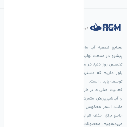
درباره فروشگاه
صنایع تصفیه آب ماهان (agmahan.com)، به عنوان مجموعه‌ای
پیشرو در صنعت تولید تجهیزات تصفیه آب، با تکیه بر دانش فنی و
تخصص روز دنیا، در مسیر تأمین آب سالم و پایدار گام برمی‌دارد. ما
باور داریم که دسترسی به آب پاک، یک حق اساسی و زیربنای
توسعه پایدار است.
فعالیت اصلی ما بر طراحی و تولید سیستم‌های پیشرفته تصفیه آب
و آب‌شیرین‌کن متمرکز است. ما با بهره‌گیری از فناوری‌های نوین
مانند اسمز معکوس (RO)، فیلتراسیون و گندزدایی، راهکارهایی
جامع برای حذف انواع آلاینده‌ها، املاح و نمک از منابع آبی ارائه
می‌دههیم. محصولات ما برای مصارف متنوعی از جمله تأمین آب