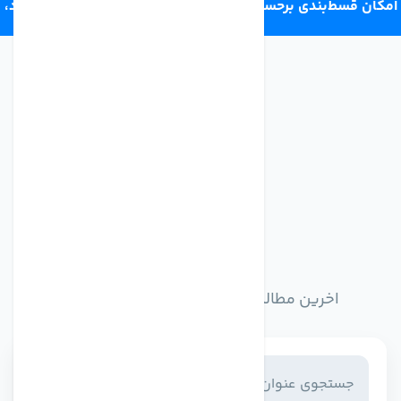
امکان قسط‌بندی برحسب اعتبار ترب‌پی 4 قسط ماهانه. بدون سود،
چک و ضامن.
اخبار وبلاگ
اخرین مطالب وبلاگ را از اینجا مطالعه کنید