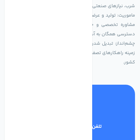
شرب، نیازهای صنعتی و کشاورزی طراحی و بهینه‌سازی شده‌اند.
ماموریت: تولید و عرضه محصولاتی با بالاترین استاندارد کیفی، ارائه
مشاوره تخصصی و خدمات پس از فروش مطمئن برای تضمین
دسترسی همگان به آب پاک و سالم.
چشم‌انداز: تبدیل شدن به انتخاب اول صنایع و مصرف‌کنندگان در
زمینه راهکارهای تصفیه آب و ایفای نقشی کلیدی در حفظ منابع آبی
کشور.
تلفن پشتیبانی
03134405651