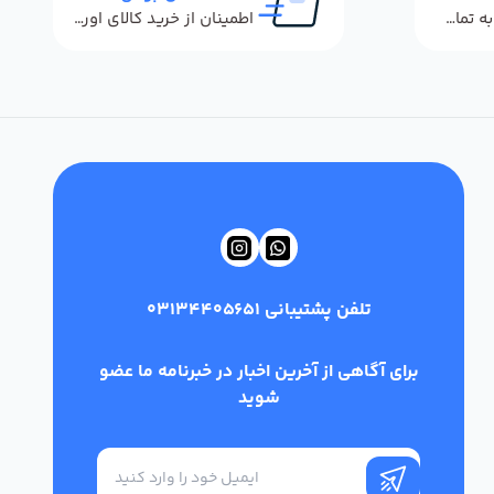
پاسخگویی سریع به تماس‌ها و پیام‌ها
اطمینان از خرید کالای اورجینال
تلفن پشتیبانی
03134405651
برای آگاهی از آخرین اخبار در خبرنامه ما عضو
شوید