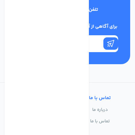
تلفن پشتیبانی
03134405651
برای آگاهی از آخرین اخبار در خبرنامه ما عضو شوید
تماس با ما
خدمات مشتریان
درباره ما
سوالات متداول
تماس با ما
حریم خصوصی
شرایط استفاده