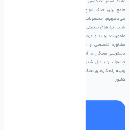
مانند اسمز معکوس (RO)، فیلتراسیون و گندزدایی، راهکارهایی
جامع برای حذف انواع آلاینده‌ها، املاح و نمک از منابع آبی ارائه
می‌دههیم. محصولات ما برای مصارف متنوعی از جمله تأمین آب
شرب، نیازهای صنعتی و کشاورزی طراحی و بهینه‌سازی شده‌اند.
ماموریت: تولید و عرضه محصولاتی با بالاترین استاندارد کیفی، ارائه
مشاوره تخصصی و خدمات پس از فروش مطمئن برای تضمین
دسترسی همگان به آب پاک و سالم.
چشم‌انداز: تبدیل شدن به انتخاب اول صنایع و مصرف‌کنندگان در
زمینه راهکارهای تصفیه آب و ایفای نقشی کلیدی در حفظ منابع آبی
کشور.