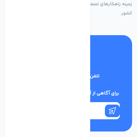
زمینه راهکارهای تصفیه آب و ایفای نقشی کلیدی در حفظ منابع آبی
کشور.
تلفن پشتیبانی
03134405651
برای آگاهی از آخرین اخبار در خبرنامه ما عضو شوید