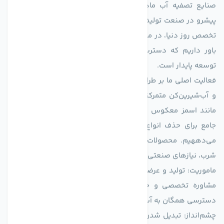
صنایع تصفیه آب ماهان (agmahan.com)، به عنوان مجموعه‌ای
پیشرو در صنعت تولید تجهیزات تصفیه آب، با تکیه بر دانش فنی و
تخصص روز دنیا، در مسیر تأمین آب سالم و پایدار گام برمی‌دارد. ما
باور داریم که دسترسی به آب پاک، یک حق اساسی و زیربنای
توسعه پایدار است.
فعالیت اصلی ما بر طراحی و تولید سیستم‌های پیشرفته تصفیه آب
و آب‌شیرین‌کن متمرکز است. ما با بهره‌گیری از فناوری‌های نوین
مانند اسمز معکوس (RO)، فیلتراسیون و گندزدایی، راهکارهایی
جامع برای حذف انواع آلاینده‌ها، املاح و نمک از منابع آبی ارائه
می‌دههیم. محصولات ما برای مصارف متنوعی از جمله تأمین آب
شرب، نیازهای صنعتی و کشاورزی طراحی و بهینه‌سازی شده‌اند.
ماموریت: تولید و عرضه محصولاتی با بالاترین استاندارد کیفی، ارائه
مشاوره تخصصی و خدمات پس از فروش مطمئن برای تضمین
دسترسی همگان به آب پاک و سالم.
چشم‌انداز: تبدیل شدن به انتخاب اول صنایع و مصرف‌کنندگان در