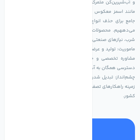
و آب‌شیرین‌کن متمرکز است. ما با بهره‌گیری از فناوری‌های نوین
مانند اسمز معکوس (RO)، فیلتراسیون و گندزدایی، راهکارهایی
جامع برای حذف انواع آلاینده‌ها، املاح و نمک از منابع آبی ارائه
می‌دههیم. محصولات ما برای مصارف متنوعی از جمله تأمین آب
شرب، نیازهای صنعتی و کشاورزی طراحی و بهینه‌سازی شده‌اند.
ماموریت: تولید و عرضه محصولاتی با بالاترین استاندارد کیفی، ارائه
مشاوره تخصصی و خدمات پس از فروش مطمئن برای تضمین
دسترسی همگان به آب پاک و سالم.
چشم‌انداز: تبدیل شدن به انتخاب اول صنایع و مصرف‌کنندگان در
زمینه راهکارهای تصفیه آب و ایفای نقشی کلیدی در حفظ منابع آبی
کشور.