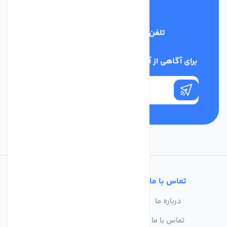
تلفن پشتیبانی
03134405651
برای آگاهی از آخرین اخبار در خبرنامه ما عضو شوید
تماس با ما
خدمات مشتریان
درباره ما
سوالات متداول
تماس با ما
حریم خصوصی