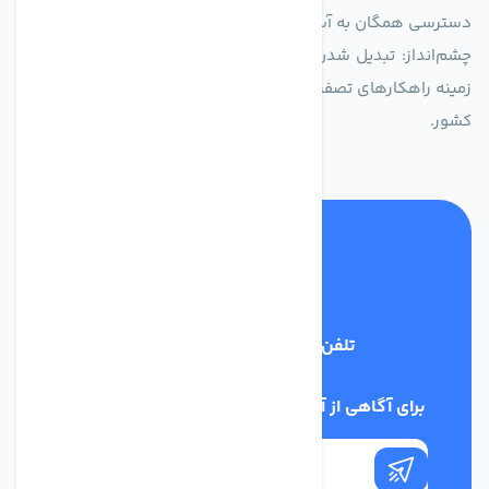
دسترسی همگان به آب پاک و سالم.
چشم‌انداز: تبدیل شدن به انتخاب اول صنایع و مصرف‌کنندگان در
زمینه راهکارهای تصفیه آب و ایفای نقشی کلیدی در حفظ منابع آبی
کشور.
تلفن پشتیبانی
03134405651
برای آگاهی از آخرین اخبار در خبرنامه ما عضو شوید