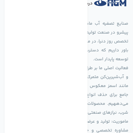
درباره فروشگاه
صنایع تصفیه آب ماهان (agmahan.com)، به عنوان مجموعه‌ای
پیشرو در صنعت تولید تجهیزات تصفیه آب، با تکیه بر دانش فنی و
تخصص روز دنیا، در مسیر تأمین آب سالم و پایدار گام برمی‌دارد. ما
باور داریم که دسترسی به آب پاک، یک حق اساسی و زیربنای
توسعه پایدار است.
فعالیت اصلی ما بر طراحی و تولید سیستم‌های پیشرفته تصفیه آب
و آب‌شیرین‌کن متمرکز است. ما با بهره‌گیری از فناوری‌های نوین
مانند اسمز معکوس (RO)، فیلتراسیون و گندزدایی، راهکارهایی
جامع برای حذف انواع آلاینده‌ها، املاح و نمک از منابع آبی ارائه
می‌دههیم. محصولات ما برای مصارف متنوعی از جمله تأمین آب
شرب، نیازهای صنعتی و کشاورزی طراحی و بهینه‌سازی شده‌اند.
ماموریت: تولید و عرضه محصولاتی با بالاترین استاندارد کیفی، ارائه
مشاوره تخصصی و خدمات پس از فروش مطمئن برای تضمین