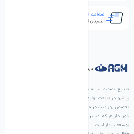
ضمانت اصل بودن کالا
اطمینان از خرید کالای اورجینال
درباره فروشگاه
صنایع تصفیه آب ماهان (agmahan.com)، به عنوان مجموعه‌ای
پیشرو در صنعت تولید تجهیزات تصفیه آب، با تکیه بر دانش فنی و
تخصص روز دنیا، در مسیر تأمین آب سالم و پایدار گام برمی‌دارد. ما
باور داریم که دسترسی به آب پاک، یک حق اساسی و زیربنای
توسعه پایدار است.