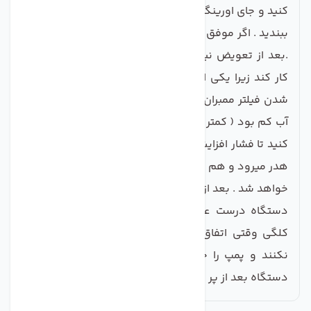
کنید و جای اورینگ هارا با چسب مزدا پر کنید و مجددا آنرا
ببندید . اگر موفق به تعمیر نشدید ، حتما آنرا تعویض کنید
.بعد از تعویض نیز چک کنید که فیلتر ممبران به درستی
کار کند زیرا یکی از علل ایجاد نشتی از کلگی پمپ ، کیپ
شدن فیلتر ممبران است . اگر فشار آب در دستگاه تصفیه
آب کم بود ( کمتر از 50 PSI ) ، بهتر است کلگی را تعویض
کنید تا فشار افزایش یابد . زیرا با فشار کم ، هم آب زیادی
هدر میرود و هم اینکه موتور الکتریکی دستگاه نیز خراب
خواهد شد . بعد از تعویض نیز ، چک کنید که سنسور های
دستگاه درست عمل کنند و معمولا این حالت از خرابی
کلگی وقتی اتفاق می افتد که سنسورها بدرستی عمل
نکنند و پمپ را خاموش نکنند . بنابراین چک کنید که
دستگاه بعد از پر کردن مخزن خاموش شود