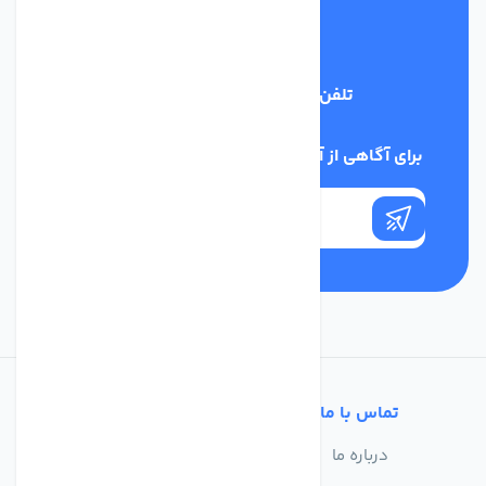
تلفن پشتیبانی
03134405651
برای آگاهی از آخرین اخبار در خبرنامه ما عضو شوید
تماس با ما
خدمات مشتریان
درباره ما
سوالات متداول