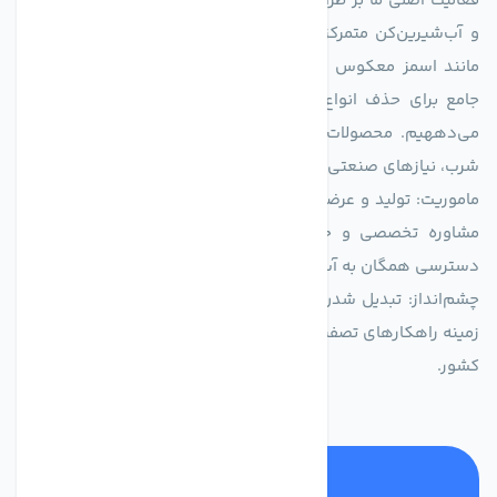
فعالیت اصلی ما بر طراحی و تولید سیستم‌های پیشرفته تصفیه آب
و آب‌شیرین‌کن متمرکز است. ما با بهره‌گیری از فناوری‌های نوین
مانند اسمز معکوس (RO)، فیلتراسیون و گندزدایی، راهکارهایی
جامع برای حذف انواع آلاینده‌ها، املاح و نمک از منابع آبی ارائه
می‌دههیم. محصولات ما برای مصارف متنوعی از جمله تأمین آب
شرب، نیازهای صنعتی و کشاورزی طراحی و بهینه‌سازی شده‌اند.
ماموریت: تولید و عرضه محصولاتی با بالاترین استاندارد کیفی، ارائه
مشاوره تخصصی و خدمات پس از فروش مطمئن برای تضمین
دسترسی همگان به آب پاک و سالم.
چشم‌انداز: تبدیل شدن به انتخاب اول صنایع و مصرف‌کنندگان در
زمینه راهکارهای تصفیه آب و ایفای نقشی کلیدی در حفظ منابع آبی
کشور.