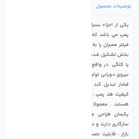
توضیحات محصول
مشخصات
نظرات
پرسش‌ها
یکی از اجزاء بسیار مهم در دستگاه تصفیه آب خانگی ،
پمپ می باشد که وظیفه بالا بردن فشار برای عبور آب از
فیلتر ممبران را به عهده دارد . خود پمپ ها در واقع از 2
بخش تشکیل شده اند موتور الکتریکی و قسمت هد پمپ
یا کلگی .در واقع هد پمپ یا کلگی آن ، وظیفه دارد تا
نیروی دورانی تولید شده از موتور الکتریکی را به یک پمپ
فشار تبدیل کند . هم کیفیت موتور الکتریکی و هم
کیفیت هد پمپ ، در میزان فشار آب و دبی خروجی موثر
هستند . معمولا هدها و پمپ ها بصورت استاندارد و
یکسان طراحی میشود و برندهای مختلف با یکدیگر
سازگاری دارند و درواقع همه هد یا کلگی های موجود در
بازار ، قابلیت نصب بر روی همه برندهای پمپ را دارند .