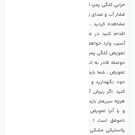
خرابی کلگی پمپ اغلب به صورت ریزش آب ، عدم بالا بردن
فشار آب و صدای زیاد میباشد . هرگاه یکی از 3 حالت زیر را
مشاهده کردید ، هرچه زودتر نسبت به تعویض کلگی
اقدام کنید در غیر این صورت به موتور الکتریکی نیز
آسیب وارد خواهد شد و هزینه شما چند برابر میشود .
تعویض کلگی پمپ کار زیاد سختی نیست و با کمی صبر و
حوصله قادر به انجام آن خواهید بود.دقت کنید که برای
تعویض ، شما باید پیچهای اتصال و اتصالات زانویی را نزد
خود نگهدارید و در نصب کلگی جدید ، از آنها استفاده
کنید .اگر ریزش آب را از کلگی موتور مشاهده کردید ،
هرچه سریعتر باید به آن رسیدگی کنید . یا آنرا تعمیر کنید
و یا آنرا تعویض کنید ( تعمیر کلگی معمولا سخت و
ناموفق است ) . اگر آب ریزش از محل اتصال قطعه
پلاستیکی مشکی و فلزی باشد ، بهتر است کلگی را باز