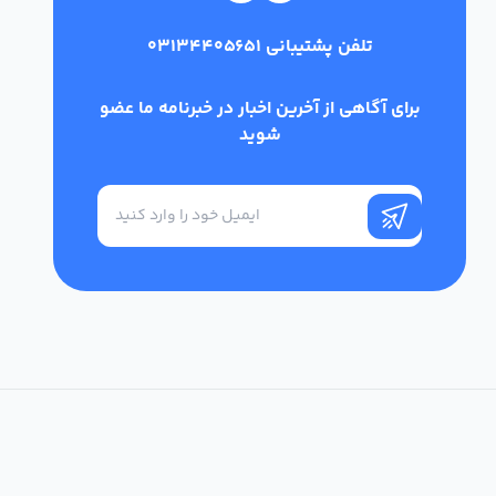
تلفن پشتیبانی
03134405651
برای آگاهی از آخرین اخبار در خبرنامه ما عضو
شوید