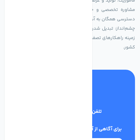
ماموریت: تولید و عرضه محصولاتی با بالاترین استاندارد کیفی، ارائه
مشاوره تخصصی و خدمات پس از فروش مطمئن برای تضمین
دسترسی همگان به آب پاک و سالم.
چشم‌انداز: تبدیل شدن به انتخاب اول صنایع و مصرف‌کنندگان در
زمینه راهکارهای تصفیه آب و ایفای نقشی کلیدی در حفظ منابع آبی
کشور.
تلفن پشتیبانی
03134405651
برای آگاهی از آخرین اخبار در خبرنامه ما عضو شوید