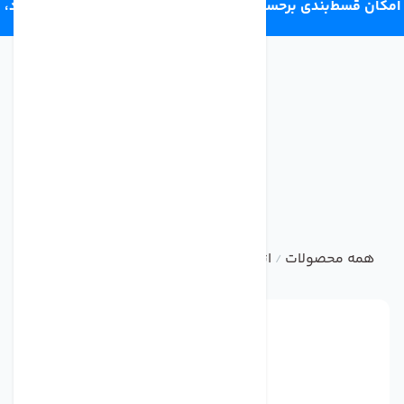
امکان قسط‌بندی برحسب اعتبار ترب‌پی 4 قسط ماهانه. بدون سود،
چک و ضامن.
همه محصولات
اتصالات تصفیه آب خانگی
سه راهی فیتینگی ت
/
/