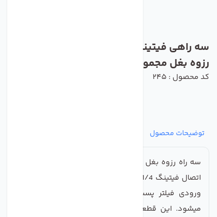
سه راهی فیتینگی تصفیه آب تکومن مدل
رزوه بغل مجموعه 3 عددی
کد محصول : 245
توضیحات محصول
مشخصات
نظرات
پرسش‌ها
سه راه رزوه بغل تکومن دارای یک اتصال رزوه 1/4 و دو
اتصال فیتینگ 1/4 است. بر روی خروجی هوزینگ سوم و
ورودی فیلتر پست کربن و خروجی فیلتر مینرال نصب
میشود. این قطعه ساخت شرکت معتبر تکومن ویتنام