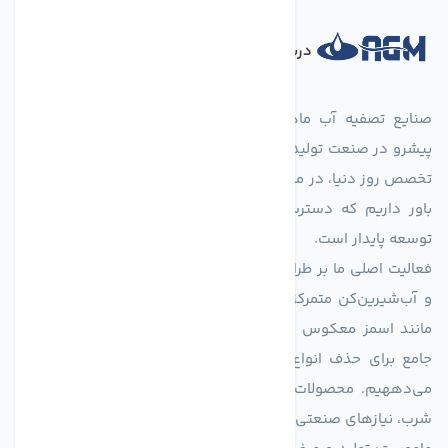
درباره فروشگاه
صنایع تصفیه آب ماهان (agmahan.com)، به عنوان مجموعه‌ای
پیشرو در صنعت تولید تجهیزات تصفیه آب، با تکیه بر دانش فنی و
تخصص روز دنیا، در مسیر تأمین آب سالم و پایدار گام برمی‌دارد. ما
باور داریم که دسترسی به آب پاک، یک حق اساسی و زیربنای
توسعه پایدار است.
فعالیت اصلی ما بر طراحی و تولید سیستم‌های پیشرفته تصفیه آب
و آب‌شیرین‌کن متمرکز است. ما با بهره‌گیری از فناوری‌های نوین
مانند اسمز معکوس (RO)، فیلتراسیون و گندزدایی، راهکارهایی
جامع برای حذف انواع آلاینده‌ها، املاح و نمک از منابع آبی ارائه
می‌دههیم. محصولات ما برای مصارف متنوعی از جمله تأمین آب
شرب، نیازهای صنعتی و کشاورزی طراحی و بهینه‌سازی شده‌اند.