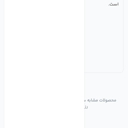
است.
مشابه
محصولات
محصولات مشابه سه راهی فیتینگی تصفیه آب تکومن مدل
رزوه بغل مجموعه 3 عددی