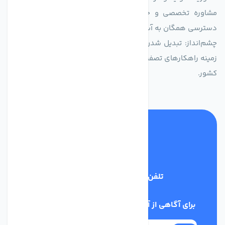
مشاوره تخصصی و خدمات پس از فروش مطمئن برای تضمین
دسترسی همگان به آب پاک و سالم.
چشم‌انداز: تبدیل شدن به انتخاب اول صنایع و مصرف‌کنندگان در
زمینه راهکارهای تصفیه آب و ایفای نقشی کلیدی در حفظ منابع آبی
کشور.
تلفن پشتیبانی
03134405651
برای آگاهی از آخرین اخبار در خبرنامه ما عضو شوید