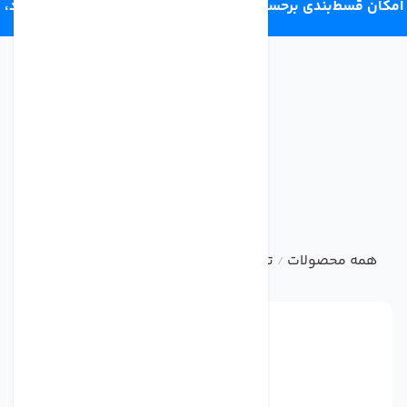
امکان قسط‌بندی برحسب اعتبار ترب‌پی 4 قسط ماهانه. بدون سود،
چک و ضامن.
همه محصولات
تصفیه آب صنعتی و نیمه صنعتی
هوزینگ تص
/
/