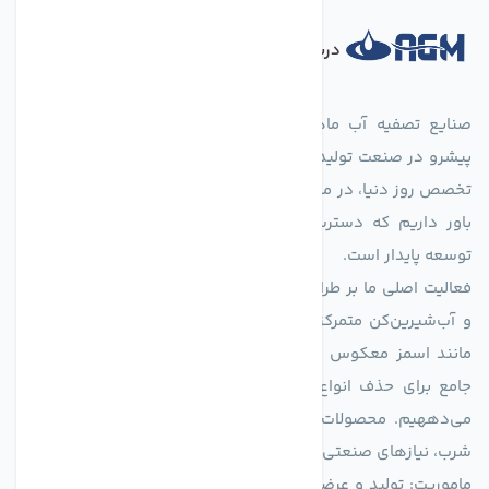
درباره فروشگاه
صنایع تصفیه آب ماهان (agmahan.com)، به عنوان مجموعه‌ای
پیشرو در صنعت تولید تجهیزات تصفیه آب، با تکیه بر دانش فنی و
تخصص روز دنیا، در مسیر تأمین آب سالم و پایدار گام برمی‌دارد. ما
باور داریم که دسترسی به آب پاک، یک حق اساسی و زیربنای
توسعه پایدار است.
فعالیت اصلی ما بر طراحی و تولید سیستم‌های پیشرفته تصفیه آب
و آب‌شیرین‌کن متمرکز است. ما با بهره‌گیری از فناوری‌های نوین
مانند اسمز معکوس (RO)، فیلتراسیون و گندزدایی، راهکارهایی
جامع برای حذف انواع آلاینده‌ها، املاح و نمک از منابع آبی ارائه
می‌دههیم. محصولات ما برای مصارف متنوعی از جمله تأمین آب
شرب، نیازهای صنعتی و کشاورزی طراحی و بهینه‌سازی شده‌اند.
ماموریت: تولید و عرضه محصولاتی با بالاترین استاندارد کیفی، ارائه