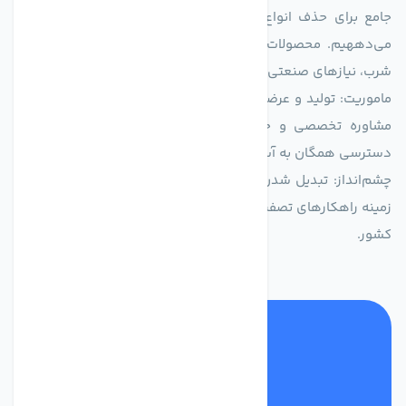
جامع برای حذف انواع آلاینده‌ها، املاح و نمک از منابع آبی ارائه
می‌دههیم. محصولات ما برای مصارف متنوعی از جمله تأمین آب
شرب، نیازهای صنعتی و کشاورزی طراحی و بهینه‌سازی شده‌اند.
ماموریت: تولید و عرضه محصولاتی با بالاترین استاندارد کیفی، ارائه
مشاوره تخصصی و خدمات پس از فروش مطمئن برای تضمین
دسترسی همگان به آب پاک و سالم.
چشم‌انداز: تبدیل شدن به انتخاب اول صنایع و مصرف‌کنندگان در
زمینه راهکارهای تصفیه آب و ایفای نقشی کلیدی در حفظ منابع آبی
کشور.