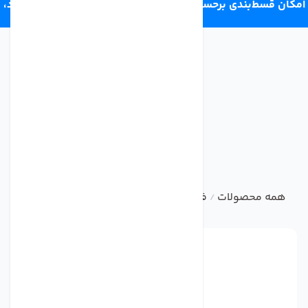
امکان قسط‌بندی برحسب اعتبار ترب‌پی 4 قسط ماهانه. بدون سود،
چک و ضامن.
همه محصولات
فیلتر تصفیه کننده آب
ست فیلتر و سایر فیل
/
/