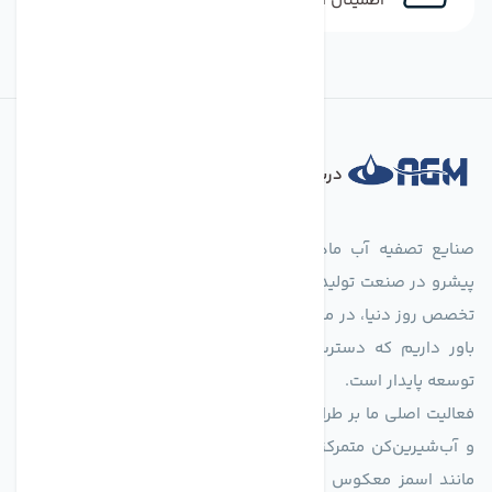
اطمینان از خرید کالای اورجینال
درباره فروشگاه
صنایع تصفیه آب ماهان (agmahan.com)، به عنوان مجموعه‌ای
پیشرو در صنعت تولید تجهیزات تصفیه آب، با تکیه بر دانش فنی و
تخصص روز دنیا، در مسیر تأمین آب سالم و پایدار گام برمی‌دارد. ما
باور داریم که دسترسی به آب پاک، یک حق اساسی و زیربنای
توسعه پایدار است.
فعالیت اصلی ما بر طراحی و تولید سیستم‌های پیشرفته تصفیه آب
و آب‌شیرین‌کن متمرکز است. ما با بهره‌گیری از فناوری‌های نوین
مانند اسمز معکوس (RO)، فیلتراسیون و گندزدایی، راهکارهایی