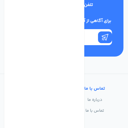
تلفن پشتیبانی
03134405651
برای آگاهی از آخرین اخبار در خبرنامه ما عضو شوید
تماس با ما
خدمات مشتریان
درباره ما
سوالات متداول
تماس با ما
حریم خصوصی
شرایط استفاده