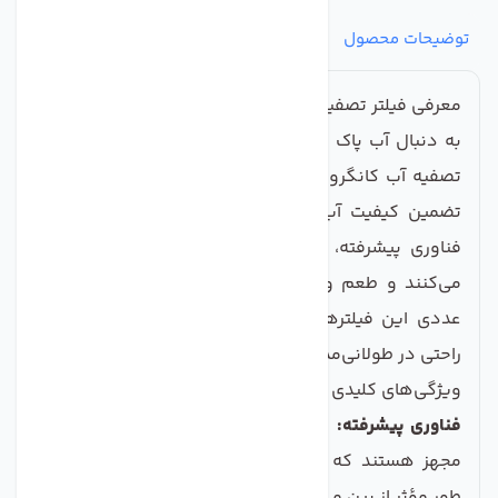
توضیحات محصول
مشخصات
نظرات
پرسش‌ها
معرفی فیلتر تصفیه آب کانگرو ویتنام بسته 3 عددی
به دنبال آب پاک و سالم برای خانواده‌تان هستید؟ فیلتر
تصفیه آب کانگرو ویتنام، یک راه‌حل آسان و کارآمد برای
تضمین کیفیت آب شماست. این فیلترها با استفاده از
فناوری پیشرفته، مواد مضر و آلودگی‌ها را از آب حذف
می‌کنند و طعم و بوی آن را بهبود می‌بخشند. بسته 3
عددی این فیلترها به شما این امکان را می‌دهد تا به
راحتی در طولانی‌مدت از آب تصفیه شده لذت ببرید.
ویژگی‌های کلیدی
فناوری پیشرفته:
این فیلترها به فناوری اسمز معکوس
مجهز هستند که آلودگی‌ها و می کروارگانیسم‌ها را به
طور مؤثر از بین می‌برد.