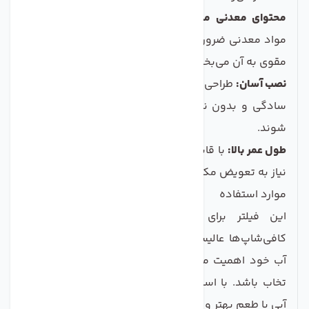
محتوای معدنی متوازن:
فیلترهای معدنی پوسته شده،
مواد معدنی ضروری را به آب اضافه کرده و طعمی لذیذ و
مقوی به آن می‌بخشند.
نصب آسان:
طراحی کاربردی این فیلترها باعث می‌شود تا به
سادگی و بدون نیاز به تخصص خاصی نصب و استفاده
شوند.
طول عمر بالا:
با قابلیت تصفیه حجم زیادی از آب، این فیلتر
نیاز به تعویض مکرر ندارد و مقرون به صرفه است.
موارد استفاده
این فیلتر برای خانواده‌ها، کاربران اداری و حتی
کافی‌شاپ‌ها عالیست! به ویژه برای افرادی که به کیفیت
آب خود اهمیت می‌دهند، این فیلتر می‌تواند بهترین ان
تخاب باشد. با استفاده از این فیلترها، شما می‌توانید از
آبی با طعم بهتر و غیر آلوده بهره‌مند شوید.