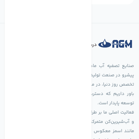
درباره فروشگاه
صنایع تصفیه آب ماهان (agmahan.com)، به عنوان مجموعه‌ای
پیشرو در صنعت تولید تجهیزات تصفیه آب، با تکیه بر دانش فنی و
تخصص روز دنیا، در مسیر تأمین آب سالم و پایدار گام برمی‌دارد. ما
باور داریم که دسترسی به آب پاک، یک حق اساسی و زیربنای
توسعه پایدار است.
فعالیت اصلی ما بر طراحی و تولید سیستم‌های پیشرفته تصفیه آب
و آب‌شیرین‌کن متمرکز است. ما با بهره‌گیری از فناوری‌های نوین
مانند اسمز معکوس (RO)، فیلتراسیون و گندزدایی، راهکارهایی