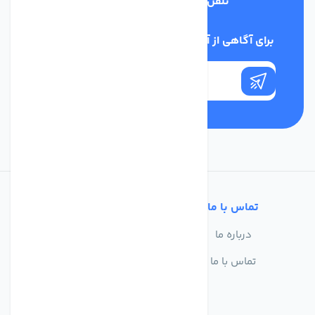
تلفن پشتیبانی
03134405651
برای آگاهی از آخرین اخبار در خبرنامه ما عضو شوید
تماس با ما
خدمات مشتریان
درباره ما
سوالات متداول
تماس با ما
حریم خصوصی
شرایط استفاده