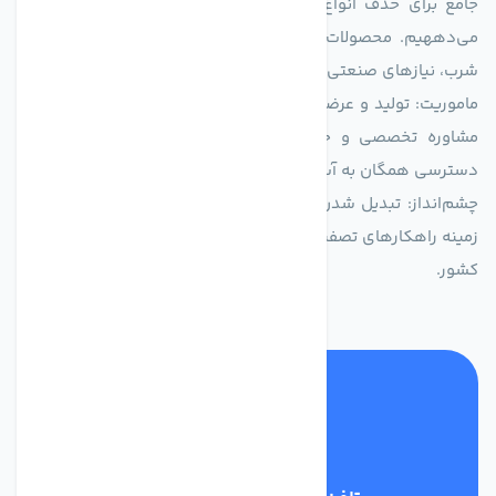
جامع برای حذف انواع آلاینده‌ها، املاح و نمک از منابع آبی ارائه
می‌دههیم. محصولات ما برای مصارف متنوعی از جمله تأمین آب
شرب، نیازهای صنعتی و کشاورزی طراحی و بهینه‌سازی شده‌اند.
ماموریت: تولید و عرضه محصولاتی با بالاترین استاندارد کیفی، ارائه
مشاوره تخصصی و خدمات پس از فروش مطمئن برای تضمین
دسترسی همگان به آب پاک و سالم.
چشم‌انداز: تبدیل شدن به انتخاب اول صنایع و مصرف‌کنندگان در
زمینه راهکارهای تصفیه آب و ایفای نقشی کلیدی در حفظ منابع آبی
کشور.