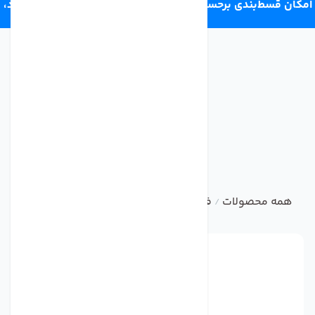
امکان قسط‌بندی برحسب اعتبار ترب‌پی 4 قسط ماهانه. بدون سود،
چک و ضامن.
همه محصولات
فیلتر تصفیه کننده آب
ست فیلتر و سایر فیل
/
/