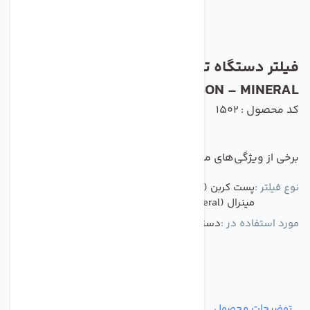
فیلتر دستگاه تصفیه آب کمفلو POST
CARBON - MINERAL مجموعه دو عددی
کد محصول : 1502
برخی از ویژگی‌های مهم این محصول :
نوع فیلتر :
پست کربن (Post Carbon)
مینرال (Mineral)
مورد استفاده در :
دستگاه تصفیه کننده آب
توضیحات محصول
مشخصات
نظرات
پرسش‌ها