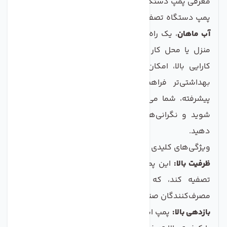
معرفی پمپ دستگاه تصفیه آب اسمارت 100 گالن
پمپ دستگاه تصفیه آب اسمارت 100 گالن از
صنایع تصفیه
آب ماهان
، یک راه حل ایده آل برای بهبود کیفیت آب در
منزل یا محل کار شماست. این پمپ با طراحی خاص و
کارایی بالا، امکان تصفیه آب را به منظوری سالم‌تر و
بهداشتی‌تر فراهم می‌کند. با استفاده از این پمپ
پیشرفته، شما می‌توانید از آبی خالص و سالم بهره‌مند
شوید و نگرانی‌های خود را درباره آلودگی آب کاهش
دهید.
ویژگی‌های کلیدی
ظرفیت بالا:
این پمپ قادر است تا 100 گالن آب را در روز
تصفیه کند، که آن را برای خانواده‌های بزرگ و یا
مصرف‌کنندگان صنعتی مناسب می‌سازد.
بازدهی بالا:
پمپ اسمارت با عملکرد فوق‌العاده خود، آب را