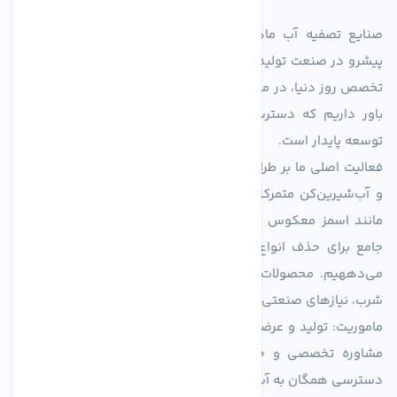
صنایع تصفیه آب ماهان (agmahan.com)، به عنوان مجموعه‌ای
پیشرو در صنعت تولید تجهیزات تصفیه آب، با تکیه بر دانش فنی و
تخصص روز دنیا، در مسیر تأمین آب سالم و پایدار گام برمی‌دارد. ما
باور داریم که دسترسی به آب پاک، یک حق اساسی و زیربنای
توسعه پایدار است.
فعالیت اصلی ما بر طراحی و تولید سیستم‌های پیشرفته تصفیه آب
و آب‌شیرین‌کن متمرکز است. ما با بهره‌گیری از فناوری‌های نوین
مانند اسمز معکوس (RO)، فیلتراسیون و گندزدایی، راهکارهایی
جامع برای حذف انواع آلاینده‌ها، املاح و نمک از منابع آبی ارائه
می‌دههیم. محصولات ما برای مصارف متنوعی از جمله تأمین آب
شرب، نیازهای صنعتی و کشاورزی طراحی و بهینه‌سازی شده‌اند.
ماموریت: تولید و عرضه محصولاتی با بالاترین استاندارد کیفی، ارائه
مشاوره تخصصی و خدمات پس از فروش مطمئن برای تضمین
دسترسی همگان به آب پاک و سالم.