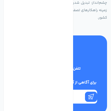
چشم‌انداز: تبدیل شدن به انتخاب اول صنایع و مصرف‌کنندگان در
زمینه راهکارهای تصفیه آب و ایفای نقشی کلیدی در حفظ منابع آبی
کشور.
تلفن پشتیبانی
03134405651
برای آگاهی از آخرین اخبار در خبرنامه ما عضو شوید