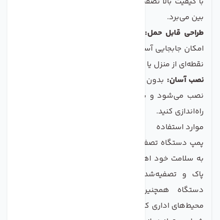
با کیفیت بالا تصفیه کرده و طعم و بوی نامطبوع آن را از
بین می‌برد.
طراحی قابل حمل:
وزن سبک و ابعاد مناسب این پمپ
امکان جابجایی آسان آن را فراهم کرده و می‌توانید در هر
نقطه‌ای از منزل یا محل کار از آن استفاده کنید.
نصب آسان:
بدون نیاز به ابزار پیچیده، این پمپ به راحتی
نصب می‌شود و شما قادر خواهید بود تا خودتان آن را
راه‌اندازی کنید.
موارد استفاده
پمپ دستگاه تصفیه آب اسمارت 100 گالن برای افرادی که
به سلامت خود اهمیت می‌دهند و به دنبال نوشیدن آب
پاک و تصفیه‌شده هستند، بسیار مناسب است. این
دستگاه همچنین برای کسب‌وکارها، رستوران‌ها و
محیط‌های اداری که نیاز به آب با کیفیت دارند، کاربرد دارد.