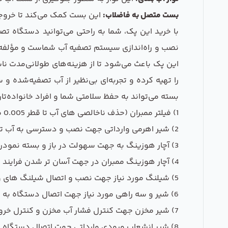
بست متصل به فاضلاب:
این بست کمک می‌کند تا خروج
با خرید این پک، شما به راحتی می‌توانید دستگاه تص
نصب و راه‌اندازی سیستم تصفیه آب شماست و مؤلفه‌های 
این پک باعث می‌شود تا از هزینه‌های طولانی‌مدت نا
را تهیه کرده و تجربه‌ای بی‌نظیر از آب تصفیه‌شده و
بسته می‌تواند به حفظ سلامتی شما و افراد خانواده‌ت
1) فیلتر ممبران (حذف ناخالصی های آب تا قطر 0.005 میکرون ) حذف فلزات سنگین،نمک ها،آفت کش ها،املاح ،رسوبات و ناخالصی های آب و شیرین سازی 99% آب است
2) شیر اهرمی وارداتی جهت نصب و دسترسی به آب تصفیه شده است
3) آچار هوزینگ به جهت سهولت در باز و بسته نمودن محفظه فیلتر و تعویض آسان تر فیلتر های پیش تصفیه است
4) آچار هوزینگ ممبران در جهت آسان تر شدن فرایند تعویض فیلتر ممبران است
5) شیلنگ مورد نیاز جهت نصب و اتصال شیلنگ های ورودی و خروجی مرتبط به طول 5 متر است
6) شیر و سه راهی مورد نیاز جهت اتصال دستگاه به سیستم های خانگی (یخچال ، فریزر ، دستگاه قهوه جوش و ...).
7) شیر مخزن جهت کنترل فشار آب مخزن و کنترل خروج یا عدم خروج آب مخزن است
8) شیر انشعاب ورودی وارداتی جهت اتصال دستگاه به آب شهری است