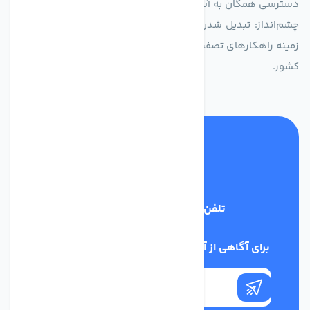
دسترسی همگان به آب پاک و سالم.
چشم‌انداز: تبدیل شدن به انتخاب اول صنایع و مصرف‌کنندگان در
زمینه راهکارهای تصفیه آب و ایفای نقشی کلیدی در حفظ منابع آبی
کشور.
تلفن پشتیبانی
03134405651
برای آگاهی از آخرین اخبار در خبرنامه ما عضو شوید