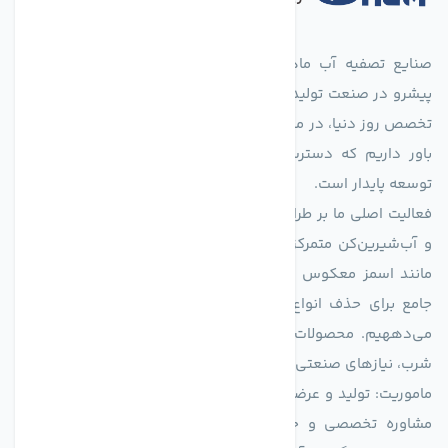
صنایع تصفیه آب ماهان (agmahan.com)، به عنوان مجموعه‌ای
پیشرو در صنعت تولید تجهیزات تصفیه آب، با تکیه بر دانش فنی و
تخصص روز دنیا، در مسیر تأمین آب سالم و پایدار گام برمی‌دارد. ما
باور داریم که دسترسی به آب پاک، یک حق اساسی و زیربنای
توسعه پایدار است.
فعالیت اصلی ما بر طراحی و تولید سیستم‌های پیشرفته تصفیه آب
و آب‌شیرین‌کن متمرکز است. ما با بهره‌گیری از فناوری‌های نوین
مانند اسمز معکوس (RO)، فیلتراسیون و گندزدایی، راهکارهایی
جامع برای حذف انواع آلاینده‌ها، املاح و نمک از منابع آبی ارائه
می‌دههیم. محصولات ما برای مصارف متنوعی از جمله تأمین آب
شرب، نیازهای صنعتی و کشاورزی طراحی و بهینه‌سازی شده‌اند.
ماموریت: تولید و عرضه محصولاتی با بالاترین استاندارد کیفی، ارائه
مشاوره تخصصی و خدمات پس از فروش مطمئن برای تضمین