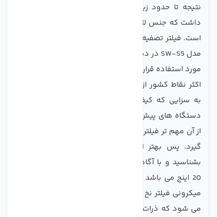
نتیجه تا حدود زیادی آب را تصفیه می کند. باید توجه
داشت که جنس لایه های این فیلتر از پلی پروپلین 100%
است. فیلتر تصفیه آب الیافی نخ تابیده سی سی کا اسلیم
مدل SW-S5 در دستگاه های پیش تصفیه آب مدل اسلیم
مورد استفاده قرار می گیرد. با توجه به این که آب مصرفی
اکثر نقاط کشور از کیفیت مطلوبی برخودار نیست و تاثیر
به سزایی که کیفیت آب بر سلامت پوست و مو دارد،
دستگاه های پیش تصفیه اسلیم اولویت بالایی داشته و
از آن مهم تر فیلتری است که در آن مورد استفاده قرار می
گیرد. پس بهتر است که فیلتر انتخابی خود را بیشتر
بشناسید و با آگاهی بیشتری خرید کنید. طول این فیلتر
20 اینج می باشد و از همه مهمتر دقت آن است، دقت 5
میکرونی فیلتر نخ تابیده سی سی کا 20 اینچ اسلیم باعث
می شود که ذرات خیلی ریز هم نتوانند از این فیلتر عبور