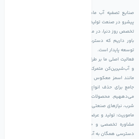
صنایع تصفیه آب ماهان (agmahan.com)، به عنوان مجموعه‌ای
پیشرو در صنعت تولید تجهیزات تصفیه آب، با تکیه بر دانش فنی و
تخصص روز دنیا، در مسیر تأمین آب سالم و پایدار گام برمی‌دارد. ما
باور داریم که دسترسی به آب پاک، یک حق اساسی و زیربنای
توسعه پایدار است.
فعالیت اصلی ما بر طراحی و تولید سیستم‌های پیشرفته تصفیه آب
و آب‌شیرین‌کن متمرکز است. ما با بهره‌گیری از فناوری‌های نوین
مانند اسمز معکوس (RO)، فیلتراسیون و گندزدایی، راهکارهایی
جامع برای حذف انواع آلاینده‌ها، املاح و نمک از منابع آبی ارائه
می‌دههیم. محصولات ما برای مصارف متنوعی از جمله تأمین آب
شرب، نیازهای صنعتی و کشاورزی طراحی و بهینه‌سازی شده‌اند.
ماموریت: تولید و عرضه محصولاتی با بالاترین استاندارد کیفی، ارائه
مشاوره تخصصی و خدمات پس از فروش مطمئن برای تضمین
دسترسی همگان به آب پاک و سالم.