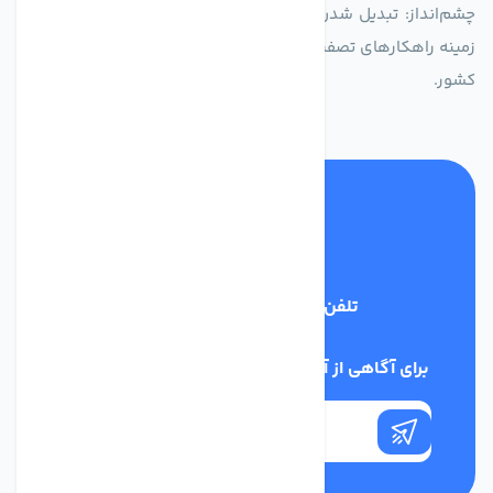
چشم‌انداز: تبدیل شدن به انتخاب اول صنایع و مصرف‌کنندگان در
زمینه راهکارهای تصفیه آب و ایفای نقشی کلیدی در حفظ منابع آبی
کشور.
تلفن پشتیبانی
03134405651
برای آگاهی از آخرین اخبار در خبرنامه ما عضو شوید