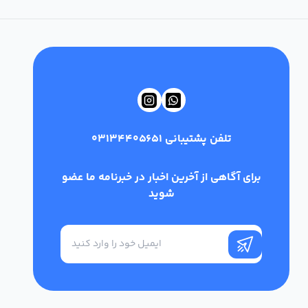
تلفن پشتیبانی
03134405651
برای آگاهی از آخرین اخبار در خبرنامه ما عضو
شوید