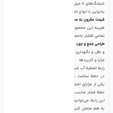
شیلنگ‌های 6 میلی‌متری و 10 میلی‌متری قابل نصب است،
بنابراین با انواع تصفیه کننده‌های آب سازگاری دارد.
قیمت مقرون به صرفه:
با توجه به کیفیت ساخت و کارایی،
هزینه این محصول به گونه‌ای تنظیم شده است که برای
تمامی اقشار جامعه قابل دسترس باشد.
طراحی جمع و جور:
ابعاد کوچک و سبک این محصول، حمل
و نقل و نگهداری آن را آسان می‌سازد.
مزایا و کاربردها
رابط تصفیه آب شیلنگ 6 به 10 از جمله محصولاتی است که
در حفظ سلامت شما و خانواده‌تان سهم بسزایی دارد.
یکی از مزایای اصلی این محصول، جلوگیری از نشتی آب و
حفظ فشار مناسب در سیستم تصفیه است. با استفاده از
این رابط، می‌توانید به راحتی شیلنگ‌های تصفیه آب خود را
به هم متصل کنید و از یک سیستم کارآمد و بدون نقص