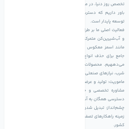
تخصص روز دنیا، در مسیر تأمین آب سالم و پایدار گام برمی‌دارد. ما
باور داریم که دسترسی به آب پاک، یک حق اساسی و زیربنای
توسعه پایدار است.
فعالیت اصلی ما بر طراحی و تولید سیستم‌های پیشرفته تصفیه آب
و آب‌شیرین‌کن متمرکز است. ما با بهره‌گیری از فناوری‌های نوین
مانند اسمز معکوس (RO)، فیلتراسیون و گندزدایی، راهکارهایی
جامع برای حذف انواع آلاینده‌ها، املاح و نمک از منابع آبی ارائه
می‌دههیم. محصولات ما برای مصارف متنوعی از جمله تأمین آب
شرب، نیازهای صنعتی و کشاورزی طراحی و بهینه‌سازی شده‌اند.
ماموریت: تولید و عرضه محصولاتی با بالاترین استاندارد کیفی، ارائه
مشاوره تخصصی و خدمات پس از فروش مطمئن برای تضمین
دسترسی همگان به آب پاک و سالم.
چشم‌انداز: تبدیل شدن به انتخاب اول صنایع و مصرف‌کنندگان در
زمینه راهکارهای تصفیه آب و ایفای نقشی کلیدی در حفظ منابع آبی
کشور.