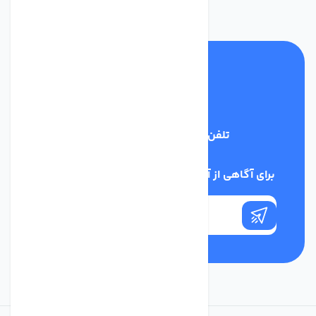
تلفن پشتیبانی
03134405651
برای آگاهی از آخرین اخبار در خبرنامه ما عضو شوید