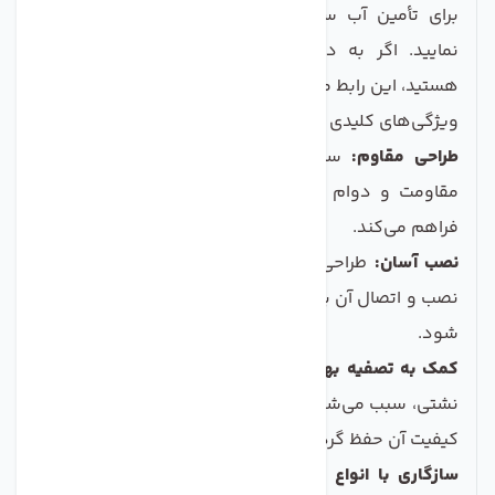
برای تأمین آب سالم و خالص برای خانواده‌تان فراهم
نمایید. اگر به دنبال بهبود کیفیت آب مصرفی خود
هستید، این رابط می‌تواند گزینه‌ای ایده‌آل باشد.
ویژگی‌های کلیدی محصول
طراحی مقاوم:
ساخته شده از مواد با کیفیت بالا که
مقاومت و دوام لازم را برای استفاده در طولانی ‌مدت
فراهم می‌کند.
نصب آسان:
طراحی کاربرپسند این رابط باعث می‌شود تا
نصب و اتصال آن به شیلنگ بدون نیاز به ابزار خاصی انجام
شود.
کمک به تصفیه بهتر آب:
با ایجاد اتصالی محکم و بدون
نشتی، سبب می‌شود که آب به طور مؤثری تصفیه شود و
کیفیت آن حفظ گردد.
سازگاری با انواع شیلنگ‌ها:
این رابط به راحتی بر روی