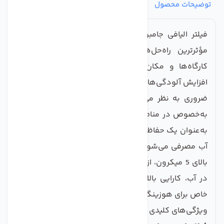
توضیحات محصول
مشخصات
نظرات
پرسش‌ها
فیلتر الیافی جامبو سی سی کا یکی از پیشرفته‌ترین و
مؤثرترین راه‌حل‌ها برای تصفیه آب در ساختمان‌ها،
کارگاه‌ها و مکان‌های بزرگ است. در دنیای امروز، با
افزایش آلودگی‌های آب، استفاده از فیلترهای پیش تصفیه
ضروری به نظر می‌رسد. فیلتر الیافی جامبو سی سی کا
به‌خصوص در مناطقی که منابع آب دچار آلودگی هستند،
به‌عنوان یک حفاظ مؤثر عمل می‌کند و باعث ارتقاء کیفیت
آب مصرفی می‌شود. این فیلتر با قدرت حذف ذرات معلق
بالای 5 میکرون، از جمله شن و ماسه و گل و لای موجود
در آب، کارایی بالایی در تصفیه اولیه آب دارد و به‌طور
خاص برای هوزینگ‌های سا یز 20 اینچ طراحی شده است.
ویژگی‌های کلیدی فیلتر الیافی جامبو سی سی کا