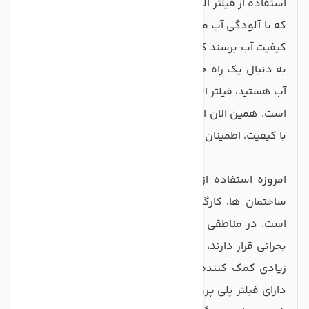
استفاده از فیلتر الیافی جامبو سی سی کا به هر ساختمانی
که با آلودگی آب مواجه است، کمک می‌کند تا به سطحی از
کیفیت آب برسند که نیازهای روزانه آنها را برآورده کند. اگر
به دنبال یک راه حل مؤثر و مقرون به صرفه برای تصفیه
آب هستید، فیلتر الیافی جامبو سی سی کا گزینه‌ای مناسب
است. همین الان اقدام به خرید این محصول کنید و از آب
با کیفیت، اطمینان حاصل نمایید!
امروزه استفاده از فیلترهای جامبو در مسیر ورودی آب
ساختمان ها، کارگاه ها و مکان های بزرگ متداول شده
است. در مناطقی که از لحاظ آلاینده های آب در وضعیت
بحرانی قرار دارند، استفاده از پیش تصفیه جامبو تا حدود
زیادی کمک کننده خواهد بود فیلتر پیش تصفیه جامبو
دارای فیلتر پلی پروپیلن حذف ذرات معلق بالای 5 میکرون