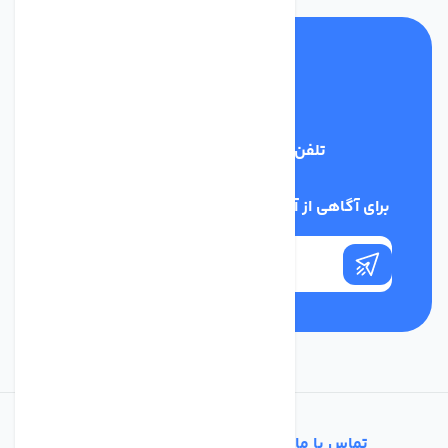
تلفن پشتیبانی
03134405651
برای آگاهی از آخرین اخبار در خبرنامه ما عضو شوید
تماس با ما
خدمات مشتریان