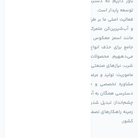
باور داریم که دسترسی به آب پاک، یک حق اساسی و زیربنای
توسعه پایدار است.
فعالیت اصلی ما بر طراحی و تولید سیستم‌های پیشرفته تصفیه آب
و آب‌شیرین‌کن متمرکز است. ما با بهره‌گیری از فناوری‌های نوین
مانند اسمز معکوس (RO)، فیلتراسیون و گندزدایی، راهکارهایی
جامع برای حذف انواع آلاینده‌ها، املاح و نمک از منابع آبی ارائه
می‌دههیم. محصولات ما برای مصارف متنوعی از جمله تأمین آب
شرب، نیازهای صنعتی و کشاورزی طراحی و بهینه‌سازی شده‌اند.
ماموریت: تولید و عرضه محصولاتی با بالاترین استاندارد کیفی، ارائه
مشاوره تخصصی و خدمات پس از فروش مطمئن برای تضمین
دسترسی همگان به آب پاک و سالم.
چشم‌انداز: تبدیل شدن به انتخاب اول صنایع و مصرف‌کنندگان در
زمینه راهکارهای تصفیه آب و ایفای نقشی کلیدی در حفظ منابع آبی
کشور.