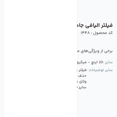
فیلتر الیافی جامبو سی سی کا 5 میکرون
کد محصول : 1448
برخی از ویژگی‌های مهم این محصول :
سایز :
20 اینچ - میکرون جامبو
سایر توضیحات :
فیلتر پیش تصفیه جامبو دارای فیلتر پلی پروپیلن
حذف ذرات معلق بالای 5 میکرون شن و ماسه و گل
ولای موجود در آب و مناسب برای هوزینگ های
سایز 20 اینچ می باشد