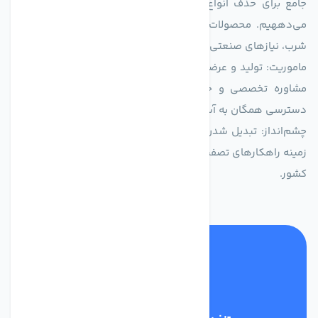
جامع برای حذف انواع آلاینده‌ها، املاح و نمک از منابع آبی ارائه
می‌دههیم. محصولات ما برای مصارف متنوعی از جمله تأمین آب
شرب، نیازهای صنعتی و کشاورزی طراحی و بهینه‌سازی شده‌اند.
ماموریت: تولید و عرضه محصولاتی با بالاترین استاندارد کیفی، ارائه
مشاوره تخصصی و خدمات پس از فروش مطمئن برای تضمین
دسترسی همگان به آب پاک و سالم.
چشم‌انداز: تبدیل شدن به انتخاب اول صنایع و مصرف‌کنندگان در
زمینه راهکارهای تصفیه آب و ایفای نقشی کلیدی در حفظ منابع آبی
کشور.