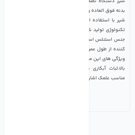
شیر دستگاه تصفیه آب اهرمی کویو k54 دارای کیفیت
بدنه فوق العاده و طراحی بسیار ظریف و زیبا میباشد. این
شیر با استفاده از مواد اولیه درجه یک و به روز ترین
تکنولوژی تولید شده است.مغزی از جنس برنج و بدنه از
جنس استنلس استیل میباشد که علاوه و بر زیبایی خیره
کننده از طول عمر بسیار بالایی برخوردار میباشد. از دیگر
ویژگی های این محصول میتوان به مقاومت در برابر ضربه
بالا،ثبات آبكارى در مقابل رسوبات و همچنین ارتفاع
مناسب علمک اشاره کرد.
مشابه
محصولات