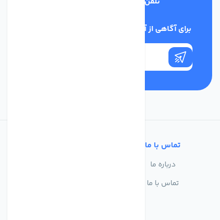
تلفن پشتیبانی
03134405651
برای آگاهی از آخرین اخبار در خبرنامه ما عضو شوید
تماس با ما
خدمات مشتریان
درباره ما
سوالات متداول
تماس با ما
حریم خصوصی
شرایط استفاده