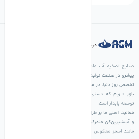
درباره فروشگاه
صنایع تصفیه آب ماهان (agmahan.com)، به عنوان مجموعه‌ای
پیشرو در صنعت تولید تجهیزات تصفیه آب، با تکیه بر دانش فنی و
تخصص روز دنیا، در مسیر تأمین آب سالم و پایدار گام برمی‌دارد. ما
باور داریم که دسترسی به آب پاک، یک حق اساسی و زیربنای
توسعه پایدار است.
فعالیت اصلی ما بر طراحی و تولید سیستم‌های پیشرفته تصفیه آب
و آب‌شیرین‌کن متمرکز است. ما با بهره‌گیری از فناوری‌های نوین
مانند اسمز معکوس (RO)، فیلتراسیون و گندزدایی، راهکارهایی