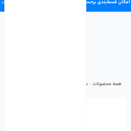
امکان قسط‌بندی برحسب اعتبار ترب‌پی 4 قسط ماهانه. بدون سود،
چک و ضامن.
همه محصولات
شیر برداشت تصفیه آب
شیر دستگاه تصفیه آب
/
/