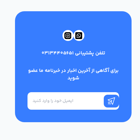
تلفن پشتیبانی
03134405651
برای آگاهی از آخرین اخبار در خبرنامه ما عضو
شوید