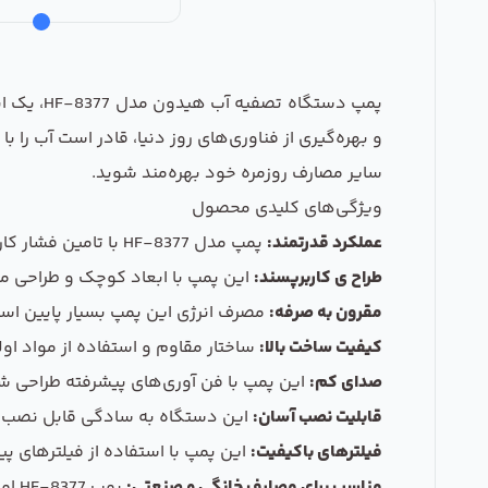
پمپ دستگ
و بهره‌گیری از فناوری‌های روز دنیا، قادر است آب را 
سایر مصارف روزمره خود بهره‌مند شوید.
ویژگی‌های کلیدی محصول
عملکرد قدرتمند:
پمپ مدل HF-8377 با تامین فشار کاری مناسب، توانایی تصفیه آب را به بهترین شکل ممکن دارد.
طراح ی کاربرپسند:
این پمپ با ابعاد کوچک و طراحی من
مقرون به صرفه:
مصرف انرژی این پمپ بسیار پایین ا
کیفیت ساخت بالا:
ساختار مقاوم و استفاده از مواد اول
صدای کم:
این پمپ با فن آوری‌های پیشرفته طراحی ش
قابلیت نصب آسان:
این دستگاه به سادگی قابل نصب و 
فیلترهای باکیفیت:
این پمپ با استفاده از فیلترهای پی
مناسب برای مصارف خانگی و صنعتی:
پمپ HF-8377 امکان استفاده در مصارف خانگی و حتی در صنایع مختلف را دارد.