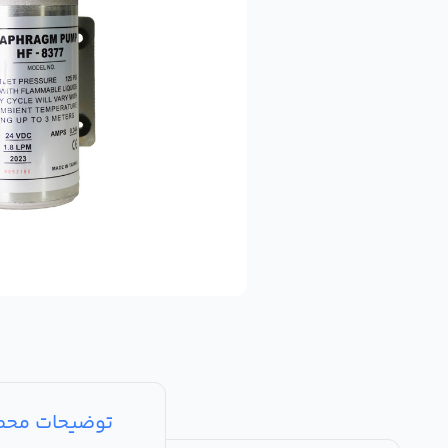
توضیحات مح