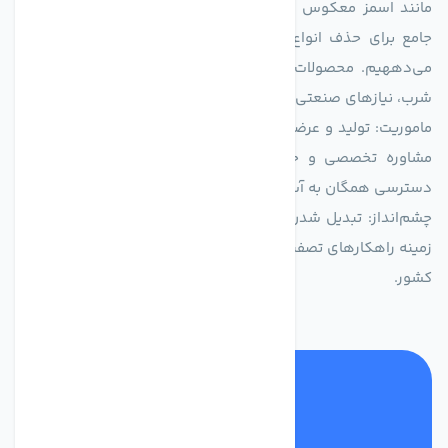
مانند اسمز معکوس (RO)، فیلتراسیون و گندزدایی، راهکارهایی
جامع برای حذف انواع آلاینده‌ها، املاح و نمک از منابع آبی ارائه
می‌دههیم. محصولات ما برای مصارف متنوعی از جمله تأمین آب
شرب، نیازهای صنعتی و کشاورزی طراحی و بهینه‌سازی شده‌اند.
ماموریت: تولید و عرضه محصولاتی با بالاترین استاندارد کیفی، ارائه
مشاوره تخصصی و خدمات پس از فروش مطمئن برای تضمین
دسترسی همگان به آب پاک و سالم.
چشم‌انداز: تبدیل شدن به انتخاب اول صنایع و مصرف‌کنندگان در
زمینه راهکارهای تصفیه آب و ایفای نقشی کلیدی در حفظ منابع آبی
کشور.