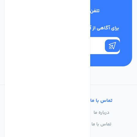
تلفن پشتیبانی
03134405651
برای آگاهی از آخرین اخبار در خبرنامه ما عضو شوید
تماس با ما
خدمات مشتریان
درباره ما
سوالات متداول
تماس با ما
حریم خصوصی
شرایط استفاده