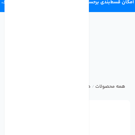
امکان قسط‌بندی برحسب اعتبار ترب‌پی 4 قسط ماهانه. بدون سود،
چک و ضامن.
همه محصولات
هوزینگ تصفیه آب خانگی
هوزینگ دستگاه 
/
/