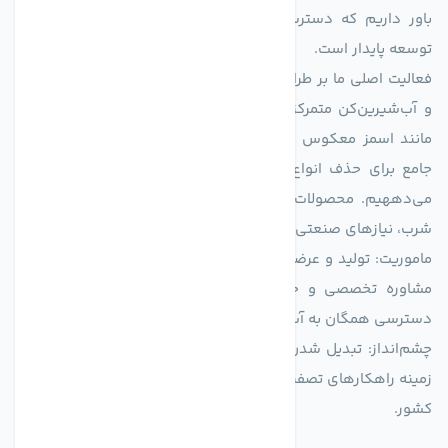
باور داریم که دسترسی به آب پاک، یک حق اساسی و زیربنای
توسعه پایدار است.
فعالیت اصلی ما بر طراحی و تولید سیستم‌های پیشرفته تصفیه آب
و آب‌شیرین‌کن متمرکز است. ما با بهره‌گیری از فناوری‌های نوین
مانند اسمز معکوس (RO)، فیلتراسیون و گندزدایی، راهکارهایی
جامع برای حذف انواع آلاینده‌ها، املاح و نمک از منابع آبی ارائه
می‌دههیم. محصولات ما برای مصارف متنوعی از جمله تأمین آب
شرب، نیازهای صنعتی و کشاورزی طراحی و بهینه‌سازی شده‌اند.
ماموریت: تولید و عرضه محصولاتی با بالاترین استاندارد کیفی، ارائه
مشاوره تخصصی و خدمات پس از فروش مطمئن برای تضمین
دسترسی همگان به آب پاک و سالم.
چشم‌انداز: تبدیل شدن به انتخاب اول صنایع و مصرف‌کنندگان در
زمینه راهکارهای تصفیه آب و ایفای نقشی کلیدی در حفظ منابع آبی
کشور.