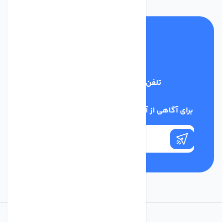
تلفن پشتیبانی
03134405651
برای آگاهی از آخرین اخبار در خبرنامه ما عضو شوید