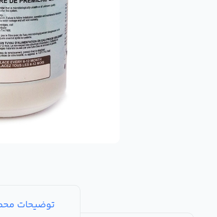
توضیحات مح