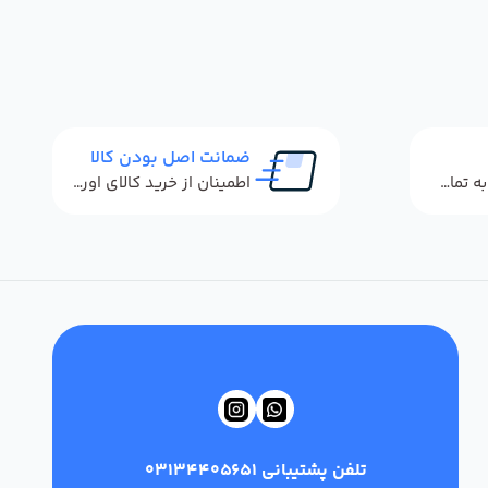
ضمانت اصل بودن کالا
پاسخگویی سریع به تماس‌ها و پیام‌ها
اطمینان از خرید کالای اورجینال
تلفن پشتیبانی
03134405651