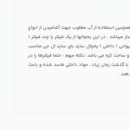
همچنین استفاده از آب مطلوب جهت آشامیدن از انواع
باشد . در این یخچالها از یک فیلتر یا چند فیلتر (
 لیوانی ( داخلی ) یخچال ساید بای ساید ال جی مناسب
 . این فیتلرها دارای عمر مفید 12 ماه می باشد و ظرفیت تصفیه 800 گالن آب دارد و ساخت کره می باشد .نکته مهم : حتما فیلترها را در
 با گذشت زمان زیاد ، مواد داخلی فاسد شده و باعث
هند .