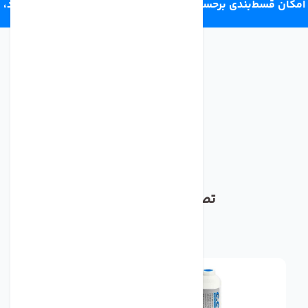
امکان قسط‌بندی برحسب اعتبار ترب‌پی 4 قسط ماهانه. بدون سود،
چک و ضامن.
تصفیه آب cck ارجینال
مشاهده همه