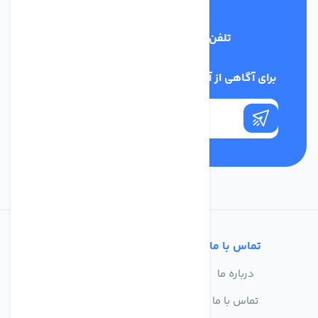
تلفن پشتیبانی
03134405651
برای آگاهی از آخرین اخبار در خبرنامه ما عضو شوید
تماس با ما
خدمات مشتریان
درباره ما
سوالات متداول
تماس با ما
حریم خصوصی