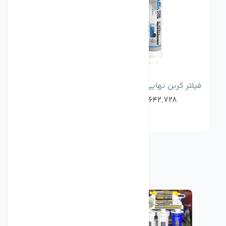
فیلتر کربن نهایی cck اصل تایوان
642,728
تومان
48,070,001
تومان