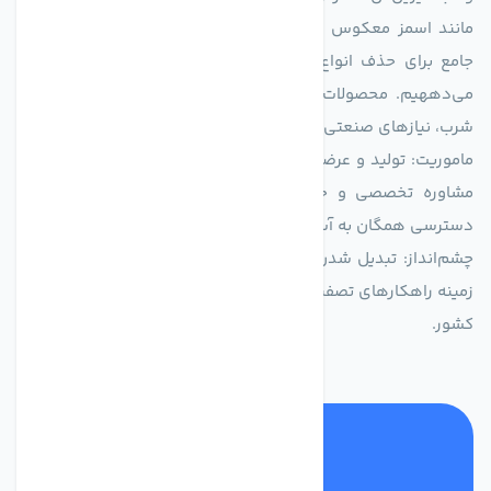
مانند اسمز معکوس (RO)، فیلتراسیون و گندزدایی، راهکارهایی
جامع برای حذف انواع آلاینده‌ها، املاح و نمک از منابع آبی ارائه
می‌دههیم. محصولات ما برای مصارف متنوعی از جمله تأمین آب
شرب، نیازهای صنعتی و کشاورزی طراحی و بهینه‌سازی شده‌اند.
ماموریت: تولید و عرضه محصولاتی با بالاترین استاندارد کیفی، ارائه
مشاوره تخصصی و خدمات پس از فروش مطمئن برای تضمین
دسترسی همگان به آب پاک و سالم.
چشم‌انداز: تبدیل شدن به انتخاب اول صنایع و مصرف‌کنندگان در
زمینه راهکارهای تصفیه آب و ایفای نقشی کلیدی در حفظ منابع آبی
کشور.