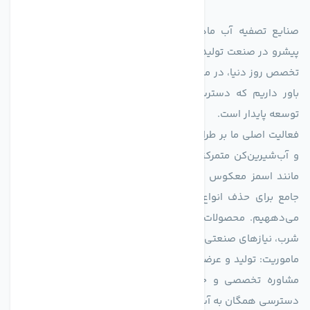
صنایع تصفیه آب ماهان (agmahan.com)، به عنوان مجموعه‌ای
پیشرو در صنعت تولید تجهیزات تصفیه آب، با تکیه بر دانش فنی و
تخصص روز دنیا، در مسیر تأمین آب سالم و پایدار گام برمی‌دارد. ما
باور داریم که دسترسی به آب پاک، یک حق اساسی و زیربنای
توسعه پایدار است.
فعالیت اصلی ما بر طراحی و تولید سیستم‌های پیشرفته تصفیه آب
و آب‌شیرین‌کن متمرکز است. ما با بهره‌گیری از فناوری‌های نوین
مانند اسمز معکوس (RO)، فیلتراسیون و گندزدایی، راهکارهایی
جامع برای حذف انواع آلاینده‌ها، املاح و نمک از منابع آبی ارائه
می‌دههیم. محصولات ما برای مصارف متنوعی از جمله تأمین آب
شرب، نیازهای صنعتی و کشاورزی طراحی و بهینه‌سازی شده‌اند.
ماموریت: تولید و عرضه محصولاتی با بالاترین استاندارد کیفی، ارائه
مشاوره تخصصی و خدمات پس از فروش مطمئن برای تضمین
دسترسی همگان به آب پاک و سالم.