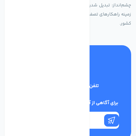
چشم‌انداز: تبدیل شدن به انتخاب اول صنایع و مصرف‌کنندگان در
زمینه راهکارهای تصفیه آب و ایفای نقشی کلیدی در حفظ منابع آبی
کشور.
تلفن پشتیبانی
03134405651
برای آگاهی از آخرین اخبار در خبرنامه ما عضو شوید