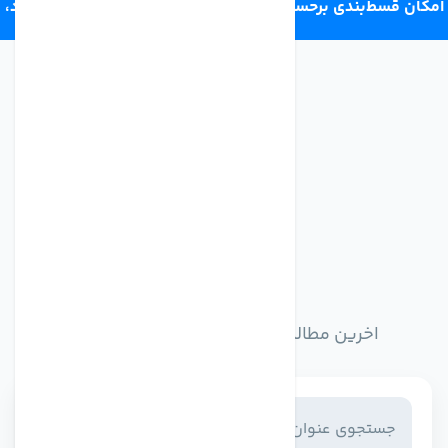
امکان قسط‌بندی برحسب اعتبار ترب‌پی 4 قسط ماهانه. بدون سود،
چک و ضامن.
اخبار وبلاگ
اخرین مطالب وبلاگ را از اینجا مطالعه کنید